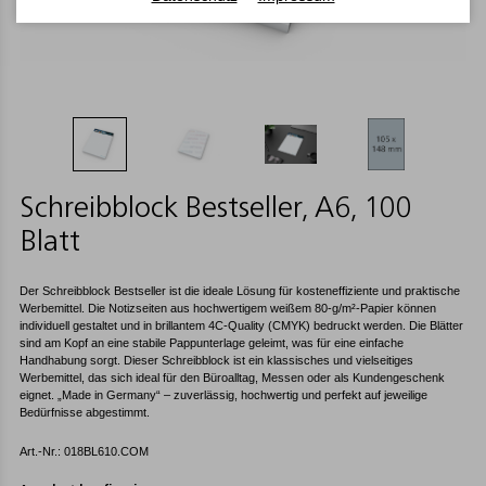
Schreibblock Bestseller, A6, 100
Blatt
Der Schreibblock Bestseller ist die ideale Lösung für kosteneffiziente und praktische
Werbemittel. Die Notizseiten aus hochwertigem weißem 80-g/m²-Papier können
individuell gestaltet und in brillantem 4C-Quality (CMYK) bedruckt werden. Die Blätter
sind am Kopf an eine stabile Pappunterlage geleimt, was für eine einfache
Handhabung sorgt. Dieser Schreibblock ist ein klassisches und vielseitiges
Werbemittel, das sich ideal für den Büroalltag, Messen oder als Kundengeschenk
eignet. „Made in Germany“ – zuverlässig, hochwertig und perfekt auf jeweilige
Bedürfnisse abgestimmt.
Art.-Nr.: 018BL610.COM