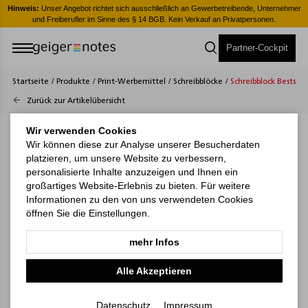
er
Hinweis:
Unser Angebot richtet sich ausschließlich an Gewerbetreibende, Unternehmer
H
und Freiberufler im Sinne des § 14 BGB. Kein Verkauf an Privatpersonen.
Partner-Cockpit
Startseite
/
Produkte
/
Print-Werbemittel
/
Schreibblöcke
/
Schreibblock Bestsell
Zurück zur Artikelübersicht
Wir verwenden Cookies
Wir können diese zur Analyse unserer Besucherdaten
platzieren, um unsere Website zu verbessern,
personalisierte Inhalte anzuzeigen und Ihnen ein
großartiges Website-Erlebnis zu bieten. Für weitere
Informationen zu den von uns verwendeten Cookies
öffnen Sie die Einstellungen.
mehr Infos
Alle Akzeptieren
Datenschutz
Impressum