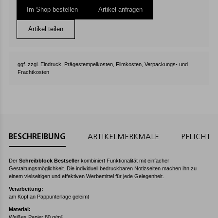
Im Shop bestellen
Artikel anfragen
Artikel teilen
ggf. zzgl. Eindruck, Prägestempelkosten, Filmkosten, Verpackungs- und
Frachtkosten
BESCHREIBUNG
ARTIKELMERKMALE
PFLICHT
Der
Schreibblock Bestseller
kombiniert Funktionalität mit einfacher
Gestaltungsmöglichkeit. Die individuell bedruckbaren Notizseiten machen ihn zu
einem vielseitigen und effektiven Werbemittel für jede Gelegenheit.
Verarbeitung:
am Kopf an Pappunterlage geleimt
Material:
Weißes Papier 80 g/m²