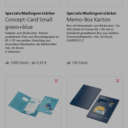
Specials/Mailingverstärker
Specials/Mailingverstärker
Concept-Card Small
Memo-Box Karton
Box mit Notizzetteln zum Bedrucken. Ca.
green+blue
450 Zettel im Format 90 × 90 mm in
Faltplan zum Bedrucken. Kleiner
individuell gestaltbarer Box aus weißem
ausfaltbarer Plan aus Recyclingpapier im
Chromosulfatkarton. Inkl. 4C-Druck.
85 × 55 mm großen Umschlag aus
018DP012.C
recyceltem Naturkarton als Werbemittel.
Inkl. 4C-Druck.
4 Varianten
ab 1000 Stück / ab
0,32
€
ab 100 Stück