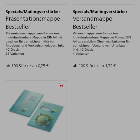
Specials/Mailingverstärker
Specials/Mailingverstärker
Präsentationsmappe
Versandmappe
Bestseller
Bestseller
Präsentationsmappe zum Bedrucken.
Versandmappe zum Bedrucken.
Individualisierbare Mappe in DIN A4 mit
Individualisierbare Mappe im Format DIN
Laschen für den sicheren Halt von
A4 aus stabilem Chromosulfatkarton für
Angebots- und Verkaufsunterlagen. Inkl.
den sicheren Versand von Unterlagen.
4C-Druck.
Inkl. 4C-Druck.
24 Varianten
4 Varianten
ab 100 Stück / ab
0,25
€
ab 100 Stück / ab
1,32
€