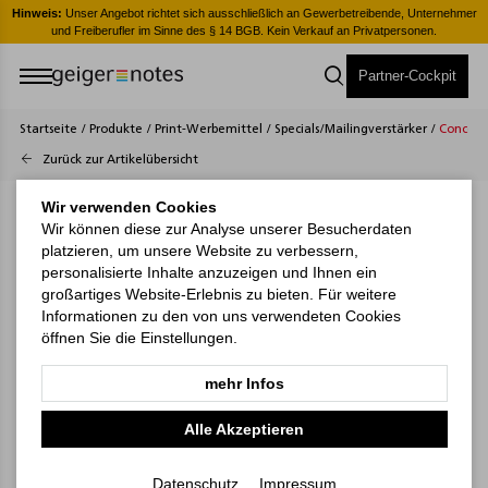
er
Hinweis:
Unser Angebot richtet sich ausschließlich an Gewerbetreibende, Unternehmer
H
und Freiberufler im Sinne des § 14 BGB. Kein Verkauf an Privatpersonen.
Partner-Cockpit
Startseite
/
Produkte
/
Print-Werbemittel
/
Specials/Mailingverstärker
/
Concept
Zurück zur Artikelübersicht
Wir verwenden Cookies
Wir können diese zur Analyse unserer Besucherdaten
platzieren, um unsere Website zu verbessern,
personalisierte Inhalte anzuzeigen und Ihnen ein
großartiges Website-Erlebnis zu bieten. Für weitere
Informationen zu den von uns verwendeten Cookies
öffnen Sie die Einstellungen.
mehr Infos
Alle Akzeptieren
Datenschutz
Impressum