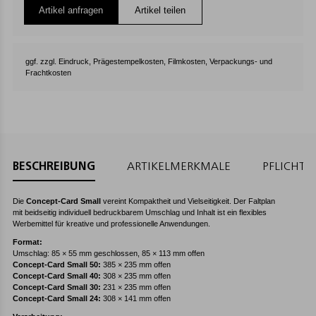
Artikel anfragen
Artikel teilen
ggf. zzgl. Eindruck, Prägestempelkosten, Filmkosten, Verpackungs- und
Frachtkosten
BESCHREIBUNG
ARTIKELMERKMALE
PFLICHT
Die
Concept-Card Small
vereint Kompaktheit und Vielseitigkeit. Der Faltplan
mit beidseitig individuell bedruckbarem Umschlag und Inhalt ist ein flexibles
Werbemittel für kreative und professionelle Anwendungen.
Format:
Umschlag: 85 × 55 mm geschlossen, 85 × 113 mm offen
Concept-Card Small 50:
385 × 235 mm offen
Concept-Card Small 40:
308 × 235 mm offen
Concept-Card Small 30:
231 × 235 mm offen
Concept-Card Small 24:
308 × 141 mm offen