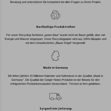
Beratung und unterstützen Sie kompetent bei allen Fragen zu Ihrem Projekt.
Nachhaltige Produktreihen
Für unser Recycling-Sortiment „green+blue" wurde nicht ein Baum gefällt, aber viel
Energie und Wasser eingespart. Unser Recyclingpapier wird aus 100% Altpapier und
mit dem Umweltzeichen „Blauer Engel“ hergestellt.
Made in Germany
Wir liefern jährlich 15 Millionen Kalender und Haftnotizen in der Qualität „Made in
Germany“. Die Qualität der Geiger-Notes-Produkte ist der Beweis für den
erfolgreichen Produktionsstandort Deutschland - Fernost ist fern geblieben.
Sorgenfreie Lieferung