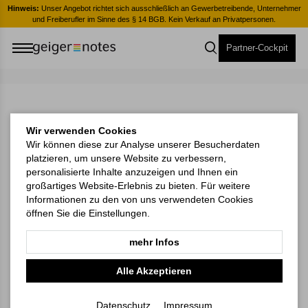
er
Hinweis:
Unser Angebot richtet sich ausschließlich an Gewerbetreibende, Unternehmer
H
und Freiberufler im Sinne des § 14 BGB. Kein Verkauf an Privatpersonen.
Partner-Cockpit
Wir verwenden Cookies
Wir können diese zur Analyse unserer Besucherdaten
platzieren, um unsere Website zu verbessern,
personalisierte Inhalte anzuzeigen und Ihnen ein
großartiges Website-Erlebnis zu bieten. Für weitere
Informationen zu den von uns verwendeten Cookies
öffnen Sie die Einstellungen.
mehr Infos
Alle Akzeptieren
Datenschutz
Impressum