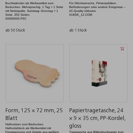
Buchkalender als Werbeartikel zum
Für Glückwünsche, Firmenjubiläen,
Bedrucken. Mehrsprachig. 1 Tag = 1 Seite
Beförderungen oder andere Ereignisse –
mit Notizspalte. Samstag–Sonntag = 1
4C-Quality inklusive
Seite. 352 Seiten.
018GK_12.COM
00060000.FSC
ab 50 Stück
ab 1 Stück
Form, 125 × 72 mm, 25
Papiertragetasche, 24
Blatt
× 9 × 35 cm, PP-Kordel,
Haftnotizen zum Bedrucken.
gloss
Haftnotizblock als Werbemittel mit
Formstanzung und Zetteln aus weißem
Tragetasche aus Bilderdruckpapier zum