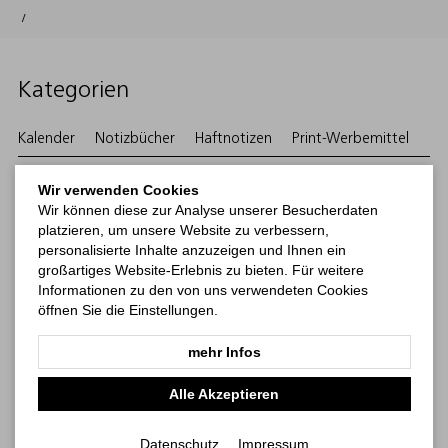
/
Kategorien
Kalender
Notizbücher
Haftnotizen
Print-Werbemittel
bes
Wir verwenden Cookies
Wir können diese zur Analyse unserer Besucherdaten
platzieren, um unsere Website zu verbessern,
personalisierte Inhalte anzuzeigen und Ihnen ein
großartiges Website-Erlebnis zu bieten. Für weitere
Informationen zu den von uns verwendeten Cookies
öffnen Sie die Einstellungen.
mehr Infos
Alle Akzeptieren
Match-Book Natura
Note-Book, A4, Future
Werbeartikel-Notizbuch mit Hardcover,
Bestseller, A4,
spitzen Ecken.
Datenschutz
Impressum
00521000.FSC