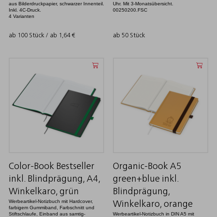
aus Bilderdruckpapier, schwarzer Innenteil.
Uhr. Mit 3-Monatsübersicht.
Inkl. 4C-Druck.
00250200.FSC
4 Varianten
ab 100 Stück / ab
1,64
€
ab 50 Stück
Color-Book Bestseller
Organic-Book A5
inkl. Blindprägung, A4,
green+blue inkl.
Winkelkaro, grün
Blindprägung,
Werbeartikel-Notizbuch mit Hardcover,
Winkelkaro, orange
farbigem Gummiband, Farbschnitt und
Stiftschlaufe, Einband aus samtig-
Werbeartikel-Notizbuch in DIN A5 mit