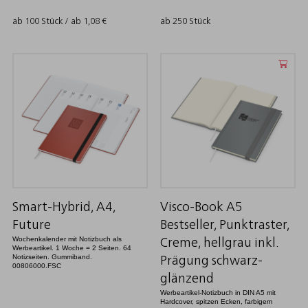
ab 100 Stück / ab
1,08
€
ab 250 Stück
Smart-Hybrid, A4,
Visco-Book A5
Future
Bestseller, Punktraster,
Wochenkalender mit Notizbuch als
Creme, hellgrau inkl.
Werbeartikel. 1 Woche = 2 Seiten. 64
Notizseiten. Gummiband.
Prägung schwarz-
00806000.FSC
glänzend
Werbeartikel-Notizbuch in DIN A5 mit
Hardcover, spitzen Ecken, farbigem