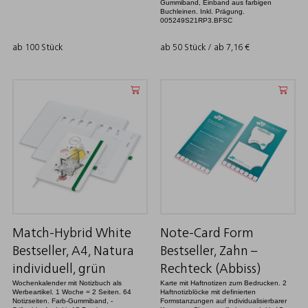
Gummiband, Einband aus farbigen
Buchleinen. Inkl. Prägung.
005249S21RP3.BFSC
ab 100 Stück
ab 50 Stück / ab
7,16
€
Match-Hybrid White
Note-Card Form
Bestseller, A4, Natura
Bestseller, Zahn –
individuell, grün
Rechteck (Abbiss)
Wochenkalender mit Notizbuch als
Karte mit Haftnotizen zum Bedrucken. 2
Werbeartikel. 1 Woche = 2 Seiten. 64
Haftnotizblöcke mit definierten
Notizseiten. Farb-Gummiband, -
Formstanzungen auf individualisierbarer