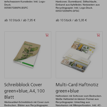
tiefschwarzem Kunstleder. Inkl. Logo-
Hardcover, Gummiband, Stiftschlaufe,
Druck.
Einband aus Apfelleder, Notizseiten aus
005907G86P6.BSFC
Recyclingpapier. Inkl. Logo-Druck.
005372D56P6.GFSC
ab 10 Stück / ab
7,95
€
ab 10 Stück / ab
5,95
€
Schreibblock Cover
Multi-Card Haftnotiz
green+blue, A4, 100
green+blue
Haftnotizen mit Softcover zum Bedrucken.
Blatt
Weiße Haftzettel im kleinen Format aus
Werbeartikel-Schreibblock mit Cover zum
Recyclingpapier. Umschlag aus
Bedrucken. Blätter aus Recyclingpapier.
Naturkarton mit Mikroperforation. Inkl. 4C-