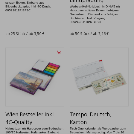
Blindprägung
spitzen Ecken, Einband aus
Bilderdruckpapier. Inkl. 4C-Druck.
Werbeartikel-Notizbuch in DIN A5 mit
00521811R.BFSC
Hardcover, spitzen Ecken, farbigem
Gummiband, Einband aus farbigen
Buchleinen. Inkl. Prägung.
005249S11RP6.BFSC
ab 25 Stück / ab
3,50
€
ab 50 Stück / ab
7,16
€
Wien Bestseller inkl.
Tempo, Deutsch,
4C-Quality
Karton
Haftnotizen mit Hardcover zum Bedrucken.
Tisch-Querkalender als Werbeartikel zum
100/25 Haftzettel. Haftmarker. Einband
Bedrucken. Mehrsprachig. Von 7 bis 20