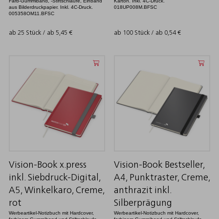
Farb-Gummiband, -Stiftschlaufe, Einband
Karton. Inkl. 4C-Druck.
aus Bilderdruckpapier. Inkl. 4C-Druck.
018UP008M.BFSC
005358OM11.BFSC
ab 25 Stück / ab
5,45
€
ab 100 Stück / ab
0,54
€
Vision-Book x.press
Vision-Book Bestseller,
inkl. Siebdruck-Digital,
A4, Punktraster, Creme,
A5, Winkelkaro, Creme,
anthrazit inkl.
rot
Silberprägung
Werbeartikel-Notizbuch mit Hardcover,
Werbeartikel-Notizbuch mit Hardcover,