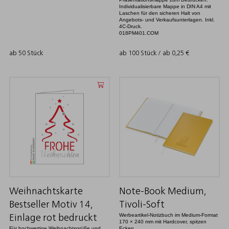
Individualisierbare Mappe in DIN A4 mit
Laschen für den sicheren Halt von
Angebots- und Verkaufsunterlagen. Inkl.
4C-Druck.
018PM401.COM
ab 50 Stück
ab 100 Stück / ab
0,25
€
Weihnachtskarte
Note-Book Medium,
Bestseller Motiv 14,
Tivoli-Soft
Werbeartikel-Notizbuch im Medium-Format
Einlage rot bedruckt
170 × 240 mm mit Hardcover, spitzen
Für hochwertige Weihnachtsgrüße und
Ecken.