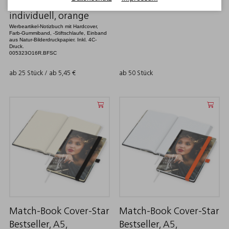
Punktraster, White,
individuell, orange
Werbeartikel-Notizbuch mit Hardcover,
Farb-Gummiband, -Stiftschlaufe, Einband
aus Natur-Bilderdruckpapier. Inkl. 4C-
Druck.
005323O16R.BFSC
ab 25 Stück / ab
5,45
€
ab 50 Stück
Match-Book Cover-Star
Match-Book Cover-Star
Bestseller, A5,
Bestseller, A5,