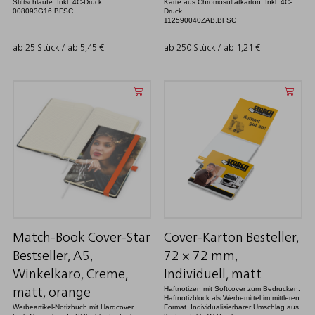
Stiftschlaufe. Inkl. 4C-Druck.
Karte aus Chromosulfatkarton. Inkl. 4C-
008093G16.BFSC
Druck.
112590040ZAB.BFSC
ab 25 Stück / ab
5,45
€
ab 250 Stück / ab
1,21
€
Match-Book Cover-Star
Cover-Karton Besteller,
Bestseller, A5,
72 × 72 mm,
Winkelkaro, Creme,
Individuell, matt
Haftnotizen mit Softcover zum Bedrucken.
matt, orange
Haftnotizblock als Werbemittel im mittleren
Werbeartikel-Notizbuch mit Hardcover,
Format. Individualisierbarer Umschlag aus