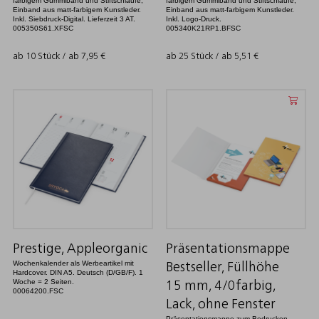
farbigem Gummiband und Stiftschlaufe,
farbigem Gummiband und Stiftschlaufe,
Einband aus matt-farbigem Kunstleder.
Einband aus matt-farbigem Kunstleder.
Inkl. Siebdruck-Digital. Lieferzeit 3 AT.
Inkl. Logo-Druck.
005350S61.XFSC
005340K21RP1.BFSC
ab 10 Stück / ab
7,95
€
ab 25 Stück / ab
5,51
€
Prestige, Appleorganic
Präsentationsmappe
Wochenkalender als Werbeartikel mit
Bestseller, Füllhöhe
Hardcover. DIN A5. Deutsch (D/GB/F). 1
Woche = 2 Seiten.
15 mm, 4/0farbig,
00064200.FSC
Lack, ohne Fenster
Präsentationsmappe zum Bedrucken.