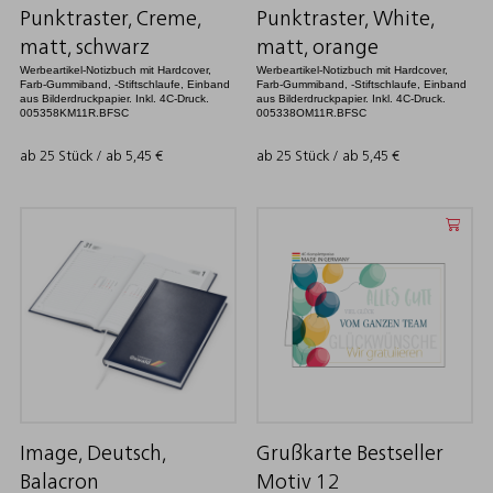
Punktraster, Creme,
Punktraster, White,
matt, schwarz
matt, orange
Werbeartikel-Notizbuch mit Hardcover,
Werbeartikel-Notizbuch mit Hardcover,
Farb-Gummiband, -Stiftschlaufe, Einband
Farb-Gummiband, -Stiftschlaufe, Einband
aus Bilderdruckpapier. Inkl. 4C-Druck.
aus Bilderdruckpapier. Inkl. 4C-Druck.
005358KM11R.BFSC
005338OM11R.BFSC
ab 25 Stück / ab
5,45
€
ab 25 Stück / ab
5,45
€
Image, Deutsch,
Grußkarte Bestseller
Balacron
Motiv 12