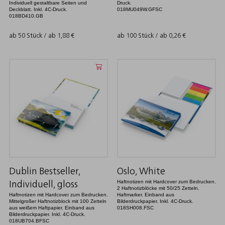
Individuell gestaltbare Seiten und
Druck.
Deckblatt. Inkl. 4C-Druck.
018MU049W.GFSC
018BD410.GB
ab 50 Stück / ab
1,88
€
ab 100 Stück / ab
0,26
€
Dublin Bestseller,
Oslo, White
Haftnotizen mit Hardcover zum Bedrucken.
Individuell, gloss
2 Haftnotizblöcke mit 50/25 Zetteln.
Haftnotizen mit Hardcover zum Bedrucken.
Haftmarker. Einband aus
Mittelgroßer Haftnotizblock mit 100 Zetteln
Bilderdruckpapier. Inkl. 4C-Druck.
aus weißem Haftpapier. Einband aus
018SH008.FSC
Bilderdruckpapier. Inkl. 4C-Druck.
018UB704.BFSC