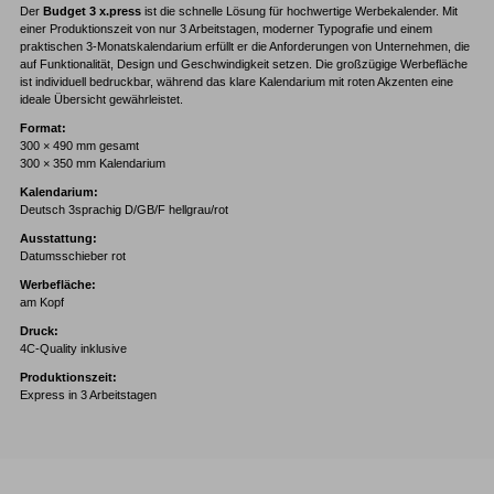
Der
Budget 3 x.press
ist die schnelle Lösung für hochwertige Werbekalender. Mit
einer Produktionszeit von nur 3 Arbeitstagen, moderner Typografie und einem
praktischen 3-Monatskalendarium erfüllt er die Anforderungen von Unternehmen, die
auf Funktionalität, Design und Geschwindigkeit setzen. Die großzügige Werbefläche
ist individuell bedruckbar, während das klare Kalendarium mit roten Akzenten eine
ideale Übersicht gewährleistet.
Format:
300 × 490 mm gesamt
300 × 350 mm Kalendarium
Kalendarium:
Deutsch 3sprachig D/GB/F hellgrau/rot
Ausstattung:
Datumsschieber rot
Werbefläche:
am Kopf
Druck:
4C-Quality inklusive
Produktionszeit:
Express in 3 Arbeitstagen