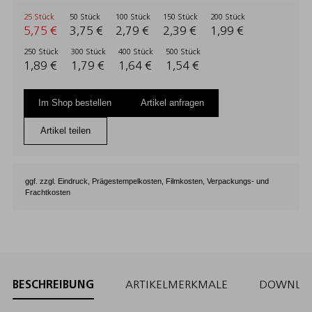
25 Stück
50 Stück
100 Stück
150 Stück
200 Stück
5,75 €
3,75 €
2,79 €
2,39 €
1,99 €
250 Stück
300 Stück
400 Stück
500 Stück
1,89 €
1,79 €
1,64 €
1,54 €
Im Shop bestellen
Artikel anfragen
Artikel teilen
ggf. zzgl. Eindruck, Prägestempelkosten, Filmkosten, Verpackungs- und
Frachtkosten
BESCHREIBUNG
ARTIKELMERKMALE
DOWNLO