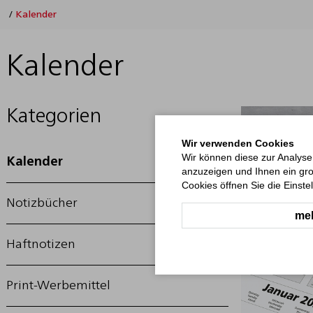
/
Kalender
Kalender
Kategorien
Wir verwenden Cookies
Wir können diese zur Analyse
Kalender
anzuzeigen und Ihnen ein gro
Cookies öffnen Sie die Einste
Notizbücher
meh
Haftnotizen
Print-Werbemittel