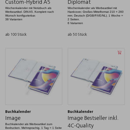
Custom-Hybrid A5
Diplomat
Wochenkalender mit Notizbuch als
Wochenkalender als Werbeartikel mit
Werbeartikel. DIN A5. Komplett nach
Hardcover. Großes Mittelformat 210 × 260
Wunsch konfigurierbar.
mm. Deutsch (D/GB/F/I/E/NL). 1 Woche =
38 Varianten
2 Seiten.
6 Varianten
ab 100 Stück
ab 50 Stück
Buchkalender
Buchkalender
Image
Image Bestseller inkl.
Buchkalender als Werbeartikel zum
4C-Quality
Bedrucken. Mehrsprachig. 1 Tag = 1 Seite