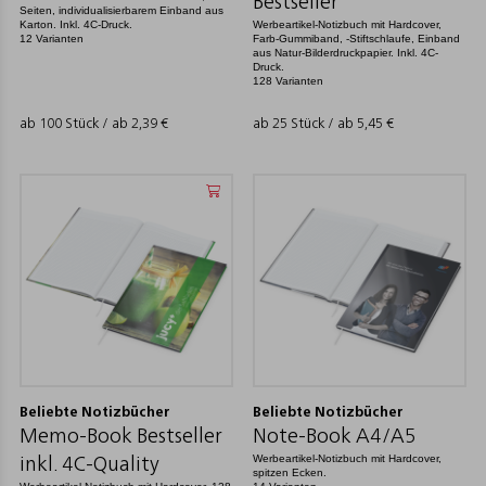
Bestseller
Seiten, individualisierbarem Einband aus
Karton. Inkl. 4C-Druck.
Werbeartikel-Notizbuch mit Hardcover,
12 Varianten
Farb-Gummiband, -Stiftschlaufe, Einband
aus Natur-Bilderdruckpapier. Inkl. 4C-
Druck.
128 Varianten
ab 100 Stück / ab
2,39
€
ab 25 Stück / ab
5,45
€
Beliebte Notizbücher
Beliebte Notizbücher
Memo-Book Bestseller
Note-Book A4/A5
Werbeartikel-Notizbuch mit Hardcover,
inkl. 4C-Quality
spitzen Ecken.