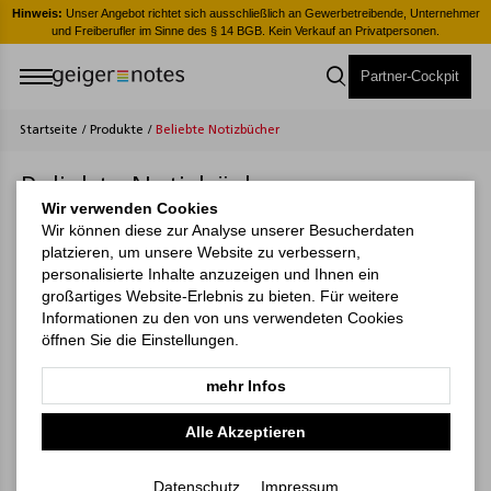
er
Hinweis:
Unser Angebot richtet sich ausschließlich an Gewerbetreibende, Unternehmer
H
und Freiberufler im Sinne des § 14 BGB. Kein Verkauf an Privatpersonen.
Partner-Cockpit
Startseite
/
Produkte
/
Beliebte Notizbücher
Beliebte Notizbücher
Wir verwenden Cookies
Wir können diese zur Analyse unserer Besucherdaten
platzieren, um unsere Website zu verbessern,
personalisierte Inhalte anzuzeigen und Ihnen ein
großartiges Website-Erlebnis zu bieten. Für weitere
Informationen zu den von uns verwendeten Cookies
öffnen Sie die Einstellungen.
mehr Infos
Alle Akzeptieren
Datenschutz
Impressum