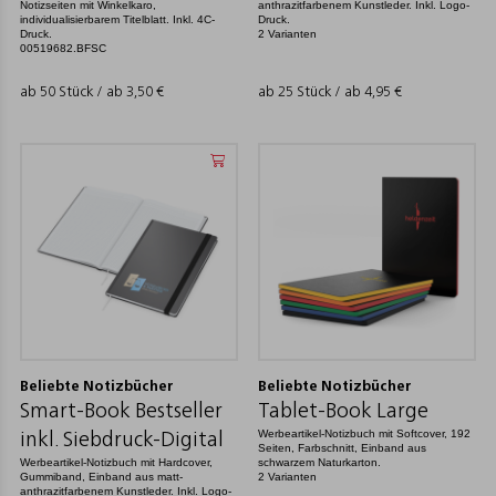
Notizseiten mit Winkelkaro,
anthrazitfarbenem Kunstleder. Inkl. Logo-
individualisierbarem Titelblatt. Inkl. 4C-
Druck.
Druck.
2 Varianten
00519682.BFSC
ab 50 Stück / ab
3,50
€
ab 25 Stück / ab
4,95
€
Beliebte Notizbücher
Beliebte Notizbücher
Smart-Book Bestseller
Tablet-Book Large
Werbeartikel-Notizbuch mit Softcover, 192
inkl. Siebdruck-Digital
Seiten, Farbschnitt, Einband aus
Werbeartikel-Notizbuch mit Hardcover,
schwarzem Naturkarton.
Gummiband, Einband aus matt-
2 Varianten
anthrazitfarbenem Kunstleder. Inkl. Logo-