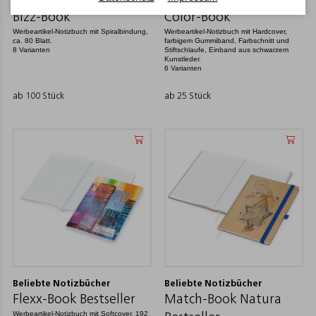
Beliebte Notizbücher
Beliebte Notizbücher
Bizz-Book
Color-Book
Werbeartikel-Notizbuch mit Spiralbindung,
Werbeartikel-Notizbuch mit Hardcover,
ca. 80 Blatt.
farbigem Gummiband, Farbschnitt und
8 Varianten
Stiftschlaufe, Einband aus schwarzem
Kunstleder.
6 Varianten
ab 100 Stück
ab 25 Stück
Beliebte Notizbücher
Beliebte Notizbücher
Flexx-Book Bestseller
Match-Book Natura
Werbeartikel-Notizbuch mit Softcover, 192