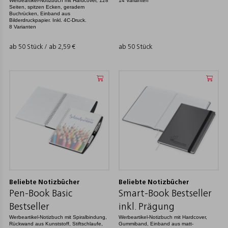
Werbeartikel-Notizbuch mit Hardcover, 128
14 Varianten
Seiten, spitzen Ecken, geradem
Buchrücken, Einband aus
Bilderdruckpapier. Inkl. 4C-Druck.
8 Varianten
ab 50 Stück / ab
2,59
€
ab 50 Stück
Beliebte Notizbücher
Beliebte Notizbücher
Pen-Book Basic
Smart-Book Bestseller
Bestseller
inkl. Prägung
Werbeartikel-Notizbuch mit Spiralbindung,
Werbeartikel-Notizbuch mit Hardcover,
Rückwand aus Kunststoff, Stiftschlaufe,
Gummiband, Einband aus matt-