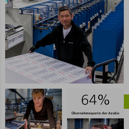
78
%
Übernahmequote der Azubis