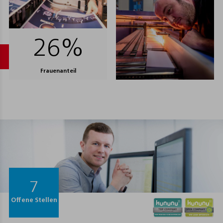
32
%
Frauenanteil
7
Offene Stellen