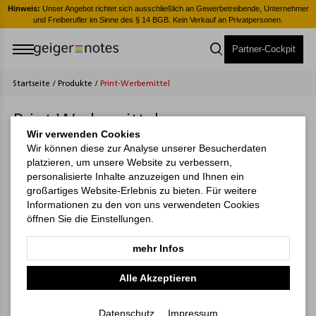
er
Hinweis:
Unser Angebot richtet sich ausschließlich an Gewerbetreibende, Unternehmer
H
und Freiberufler im Sinne des § 14 BGB. Kein Verkauf an Privatpersonen.
Partner-Cockpit
Startseite
/
Produkte
/
Print-Werbemittel
Print-Werbemittel
Wir verwenden Cookies
Wir können diese zur Analyse unserer Besucherdaten
platzieren, um unsere Website zu verbessern,
personalisierte Inhalte anzuzeigen und Ihnen ein
großartiges Website-Erlebnis zu bieten. Für weitere
Informationen zu den von uns verwendeten Cookies
öffnen Sie die Einstellungen.
mehr Infos
Alle Akzeptieren
Schreibblöcke
Schreibunterlagen
Datenschutz
Impressum