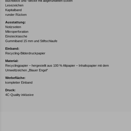
Buchblock und -decke mit abgerundeten Ecken
Lesezeichen
Kapitalband
runder Rücken
Ausstattung:
Notizseiten
Mikroperforation
Einstecktasche
Gummiband 15 mm und Stiftschlaufe
Einband:
Recycling-Bilderdruckpapier
Material:
Recyclingpapier – hergestellt aus 100 % Altpapier – Inhaltspapier mit dem
Umweltzeichen „Blauer Engel“
Werbefläche:
kompletter Einband
Druck:
4C-Quality inklusive