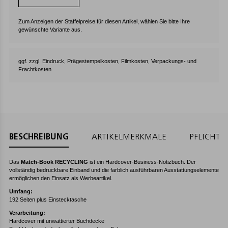
Zum Anzeigen der Staffelpreise für diesen Artikel, wählen Sie bitte Ihre
gewünschte Variante aus.
ggf. zzgl. Eindruck, Prägestempelkosten, Filmkosten, Verpackungs- und
Frachtkosten
BESCHREIBUNG
ARTIKELMERKMALE
PFLICHT
Das
Match-Book RECYCLING
ist ein Hardcover-Business-Notizbuch. Der
vollständig bedruckbare Einband und die farblich ausführbaren Ausstattungselemente
ermöglichen den Einsatz als Werbeartikel.
Umfang:
192 Seiten plus Einstecktasche
Verarbeitung:
Hardcover mit unwattierter Buchdecke