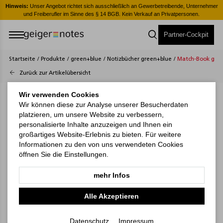
er
Hinweis:
Unser Angebot richtet sich ausschließlich an Gewerbetreibende, Unternehmer
H
und Freiberufler im Sinne des § 14 BGB. Kein Verkauf an Privatpersonen.
Partner-Cockpit
Startseite
/
Produkte
/
green+blue
/
Notizbücher green+blue
/
Match-Book gre
Zurück zur Artikelübersicht
Wir verwenden Cookies
Wir können diese zur Analyse unserer Besucherdaten
platzieren, um unsere Website zu verbessern,
personalisierte Inhalte anzuzeigen und Ihnen ein
großartiges Website-Erlebnis zu bieten. Für weitere
Informationen zu den von uns verwendeten Cookies
öffnen Sie die Einstellungen.
mehr Infos
Alle Akzeptieren
Datenschutz
Impressum