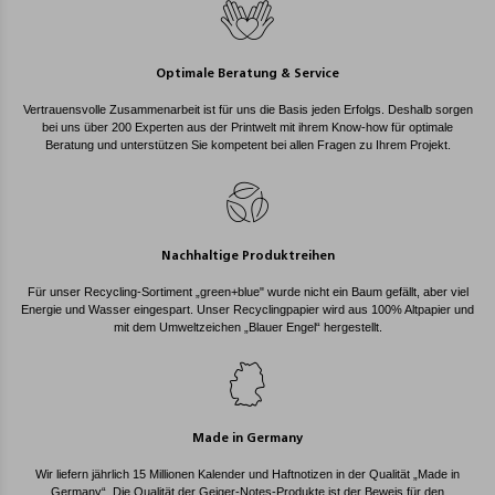
Optimale Beratung & Service
Vertrauensvolle Zusammenarbeit ist für uns die Basis jeden Erfolgs. Deshalb sorgen
bei uns über 200 Experten aus der Printwelt mit ihrem Know-how für optimale
Beratung und unterstützen Sie kompetent bei allen Fragen zu Ihrem Projekt.
Nachhaltige Produktreihen
Für unser Recycling-Sortiment „green+blue" wurde nicht ein Baum gefällt, aber viel
Energie und Wasser eingespart. Unser Recyclingpapier wird aus 100% Altpapier und
mit dem Umweltzeichen „Blauer Engel“ hergestellt.
Made in Germany
Wir liefern jährlich 15 Millionen Kalender und Haftnotizen in der Qualität „Made in
Germany“. Die Qualität der Geiger-Notes-Produkte ist der Beweis für den