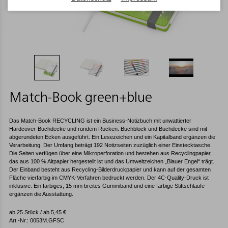
Match-Book green+blue
Das Match-Book RECYCLING ist ein Business-Notizbuch mit unwattierter
Hardcover-Buchdecke und rundem Rücken. Buchblock und Buchdecke sind mit
abgerundeten Ecken ausgeführt. Ein Lesezeichen und ein Kapitalband ergänzen die
Verarbeitung. Der Umfang beträgt 192 Notizseiten zuzüglich einer Einstecktasche.
Die Seiten verfügen über eine Mikroperforation und bestehen aus Recyclingpapier,
das aus 100 % Altpapier hergestellt ist und das Umweltzeichen „Blauer Engel“ trägt.
Der Einband besteht aus Recycling-Bilderdruckpapier und kann auf der gesamten
Fläche vierfarbig im CMYK-Verfahren bedruckt werden. Der 4C-Quality-Druck ist
inklusive. Ein farbiges, 15 mm breites Gummiband und eine farbige Stiftschlaufe
ergänzen die Ausstattung.
ab 25 Stück / ab
5,45
€
Art.-Nr.: 0053M.GFSC