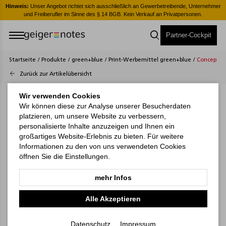
er
Hinweis:
Unser Angebot richtet sich ausschließlich an Gewerbetreibende, Unternehmer
H
und Freiberufler im Sinne des § 14 BGB. Kein Verkauf an Privatpersonen.
Partner-Cockpit
Startseite
/
Produkte
/
green+blue
/
Print-Werbemittel green+blue
/
Concept-C
Zurück zur Artikelübersicht
Wir verwenden Cookies
Wir können diese zur Analyse unserer Besucherdaten
platzieren, um unsere Website zu verbessern,
personalisierte Inhalte anzuzeigen und Ihnen ein
großartiges Website-Erlebnis zu bieten. Für weitere
Informationen zu den von uns verwendeten Cookies
öffnen Sie die Einstellungen.
mehr Infos
Alle Akzeptieren
Datenschutz
Impressum