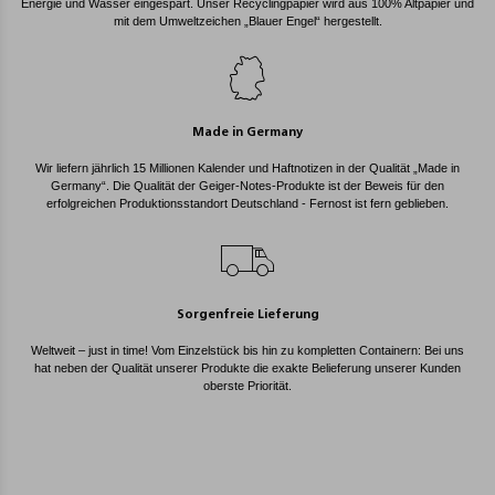
Energie und Wasser eingespart. Unser Recyclingpapier wird aus 100% Altpapier und
mit dem Umweltzeichen „Blauer Engel“ hergestellt.
Made in Germany
Wir liefern jährlich 15 Millionen Kalender und Haftnotizen in der Qualität „Made in
Germany“. Die Qualität der Geiger-Notes-Produkte ist der Beweis für den
erfolgreichen Produktionsstandort Deutschland - Fernost ist fern geblieben.
Sorgenfreie Lieferung
Weltweit – just in time! Vom Einzelstück bis hin zu kompletten Containern: Bei uns
hat neben der Qualität unserer Produkte die exakte Belieferung unserer Kunden
oberste Priorität.