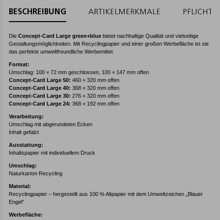
BESCHREIBUNG
ARTIKELMERKMALE
PFLICHT
Die
Concept-Card Large green+blue
bietet nachhaltige Qualität und vielseitige
Gestaltungsmöglichkeiten. Mit Recyclingpapier und einer großen Werbefläche ist sie
das perfekte umweltfreundliche Werbemittel.
Format:
Umschlag: 100 × 72 mm geschlossen, 100 × 147 mm offen
Concept-Card Large 50:
460 × 320 mm offen
Concept-Card Large 40:
368 × 320 mm offen
Concept-Card Large 30:
276 × 320 mm offen
Concept-Card Large 24:
368 × 192 mm offen
Verarbeitung:
Umschlag mit abgerundeten Ecken
Inhalt gefalzt
Ausstattung:
Inhaltspapier mit individuellem Druck
Umschlag:
Naturkarton Recycling
Material:
Recyclingpapier – hergestellt aus 100 % Altpapier mit dem Umweltzeichen „Blauer
Engel“
Werbefläche: