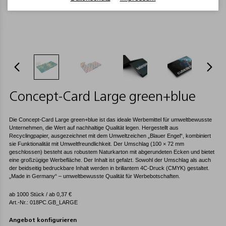
Concept-Card Large green+blue
Die Concept-Card Large green+blue ist das ideale Werbemittel für umweltbewusste
Unternehmen, die Wert auf nachhaltige Qualität legen. Hergestellt aus
Recyclingpapier, ausgezeichnet mit dem Umweltzeichen „Blauer Engel“, kombiniert
sie Funktionalität mit Umweltfreundlichkeit. Der Umschlag (100 × 72 mm
geschlossen) besteht aus robustem Naturkarton mit abgerundeten Ecken und bietet
eine großzügige Werbefläche. Der Inhalt ist gefalzt. Sowohl der Umschlag als auch
der beidseitig bedruckbare Inhalt werden in brillantem 4C-Druck (CMYK) gestaltet.
„Made in Germany“ – umweltbewusste Qualität für Werbebotschaften.
ab 1000 Stück / ab
0,37
€
Art.-Nr.: 018PC.GB_LARGE
Angebot konfigurieren