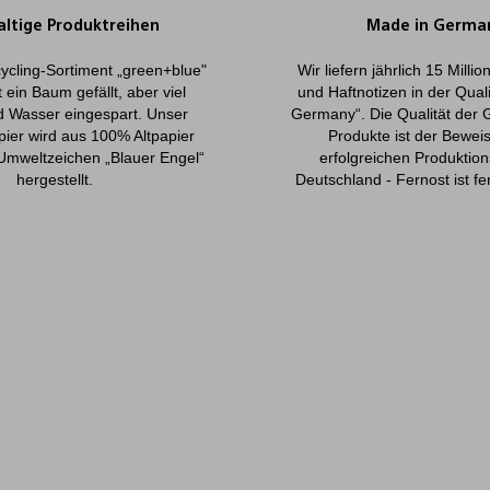
ltige Produktreihen
Made in Germa
ycling-Sortiment „green+blue"
Wir liefern jährlich 15 Milli
 ein Baum gefällt, aber viel
und Haftnotizen in der Qual
d Wasser eingespart. Unser
Germany“. Die Qualität der 
pier wird aus 100% Altpapier
Produkte ist der Beweis
Umweltzeichen „Blauer Engel“
erfolgreichen Produktion
hergestellt.
Deutschland - Fernost ist fe