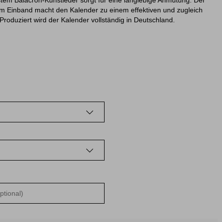
em Balacron-Kunstleder sorgt für eine langlebige Anmutung. Der
em Einband macht den Kalender zu einem effektiven und zugleich
 Produziert wird der Kalender vollständig in Deutschland.