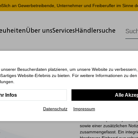
ießlich an Gewerbetreibende, Unternehmer und Freiberufler im Sinne d
euheiten
Über uns
Services
Händlersuche
inkl. Prägung
 unserer Besucherdaten platzieren, um unsere Website zu verbessern, p
ßartiges Website-Erlebnis zu bieten. Für weitere Informationen zu de
Basic Best
llungen.
r Infos
Alle Akze
Der Tageskalender Basic ist e
Werbeartikel. Mit seinem komp
Datenschutz
Impressum
er sich für den täglichen Geb
Kalendarium (D/GB/F) bietet p
sowie einer zusätzlichen Noti
zusammengefasst. Ein integrie