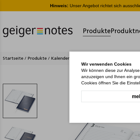
Hinweis:
Unser Angebot richtet sich ausschl
Produkte
Produktn
Startseite
/
Produkte
/
Kalender
/
Buchkalender
/
Basic Bestseller 
Wir verwenden Cookies
Wir können diese zur Analyse
anzuzeigen und Ihnen ein gro
Cookies öffnen Sie die Einste
meh