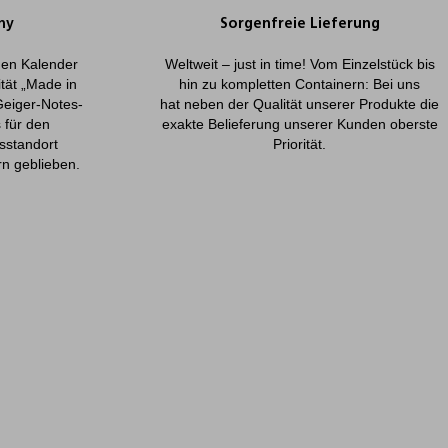
ny
Sorgenfreie Lieferung
onen Kalender
Weltweit – just in time! Vom Einzelstück bis
ität „Made in
hin zu kompletten Containern: Bei uns
Geiger-Notes-
hat neben der Qualität unserer Produkte die
 für den
exakte Belieferung unserer Kunden oberste
sstandort
Priorität.
rn geblieben.