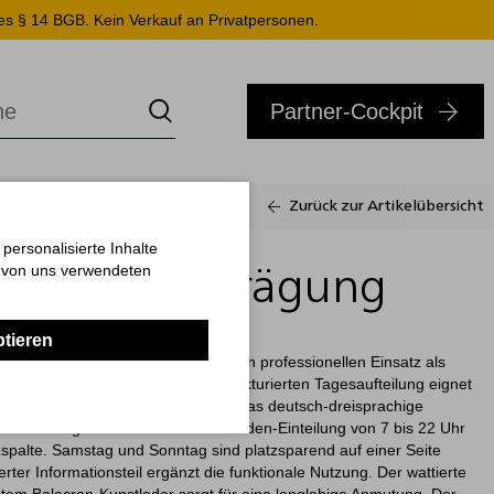
es § 14 BGB. Kein Verkauf an Privatpersonen.
Partner-Cockpit
Zurück zur Artikelübersicht
ersonalisierte Inhalte
n von uns verwendeten
seller inkl. Prägung
ptieren
in bewährtes Einstiegsmodell für den professionellen Einsatz als
akten A5-Format und der klar strukturierten Tagesaufteilung eignet
rauch im Büro- und Arbeitsumfeld. Das deutsch-dreisprachige
ro Werktag eine Seite mit Halbstunden-Einteilung von 7 bis 22 Uhr
zspalte. Samstag und Sonntag sind platzsparend auf einer Seite
rter Informationsteil ergänzt die funktionale Nutzung. Der wattierte