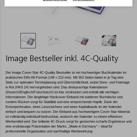
Image Bestseller inkl. 4C-Quality
Der Image Cover-Star 4C-Quality Bestseller ist ein hochwertiger Buchkalender im
praktischen DIN-A5-Format (148 × 210 mm). Mit 352 Seiten bietet er je Tag eine
Seite zur optimalen Terminplanung und Übersichtlichkeit, wobei Sonn- und Feiertage
in Rot (HKS 14) hervorgehoben sind. Das dreisprachige Kalendarium
(Deutsch/Englisch/Französisch) ist klar strukturiert und enthält alle wichtigen
Informationen. Der langlebige Hardcover-Einband mit wattierter Buchdecke und
rundem Rücken sorgt für Stabilität und eine ansprechende Haptik. Dank der
Eckenperforation, eines Lesezeichens und eines Kapitalbands ist der Kalender
einfach und bequem zu nutzen. Der Einband aus hochwertigem Cover-Star-Material
ist vollständig individuell bedruckbar, wodurch der Kalender zu einem effektiven
Werbemittel wird. Der brillante 4C-Druck sorgt für gestochen scharfe Ergebnisse und
eine erstklassige Präsentation der Marke. „Made in Germany“ – ideal für
professionelle Organisation und nachhaltige Werbewirkung.