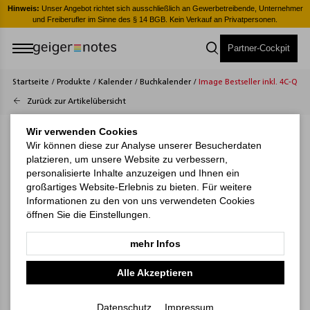
er
Hinweis:
Unser Angebot richtet sich ausschließlich an Gewerbetreibende, Unternehmer
H
und Freiberufler im Sinne des § 14 BGB. Kein Verkauf an Privatpersonen.
Partner-Cockpit
Startseite
/
Produkte
/
Kalender
/
Buchkalender
/
Image Bestseller inkl. 4C-Qual
Zurück zur Artikelübersicht
Wir verwenden Cookies
Wir können diese zur Analyse unserer Besucherdaten
platzieren, um unsere Website zu verbessern,
personalisierte Inhalte anzuzeigen und Ihnen ein
großartiges Website-Erlebnis zu bieten. Für weitere
Informationen zu den von uns verwendeten Cookies
öffnen Sie die Einstellungen.
mehr Infos
Alle Akzeptieren
Datenschutz
Impressum