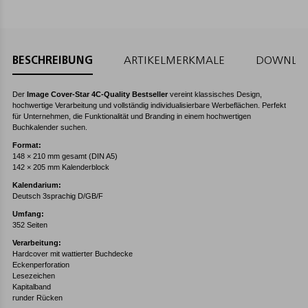
BESCHREIBUNG
ARTIKELMERKMALE
DOWNLO
Der
Image Cover-Star 4C-Quality Bestseller
vereint klassisches Design,
hochwertige Verarbeitung und vollständig individualisierbare Werbeflächen. Perfekt
für Unternehmen, die Funktionalität und Branding in einem hochwertigen
Buchkalender suchen.
Format:
148 × 210 mm gesamt (DIN A5)
142 × 205 mm Kalenderblock
Kalendarium:
Deutsch 3sprachig D/GB/F
Umfang:
352 Seiten
Verarbeitung:
Hardcover mit wattierter Buchdecke
Eckenperforation
Lesezeichen
Kapitalband
runder Rücken