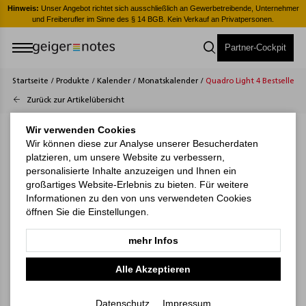
er
Hinweis:
Unser Angebot richtet sich ausschließlich an Gewerbetreibende, Unternehmer
H
und Freiberufler im Sinne des § 14 BGB. Kein Verkauf an Privatpersonen.
Partner-Cockpit
Startseite
/
Produkte
/
Kalender
/
Monatskalender
/
Quadro Light 4 Bestseller
Zurück zur Artikelübersicht
Wir verwenden Cookies
Wir können diese zur Analyse unserer Besucherdaten
platzieren, um unsere Website zu verbessern,
personalisierte Inhalte anzuzeigen und Ihnen ein
großartiges Website-Erlebnis zu bieten. Für weitere
Informationen zu den von uns verwendeten Cookies
öffnen Sie die Einstellungen.
mehr Infos
Alle Akzeptieren
Datenschutz
Impressum