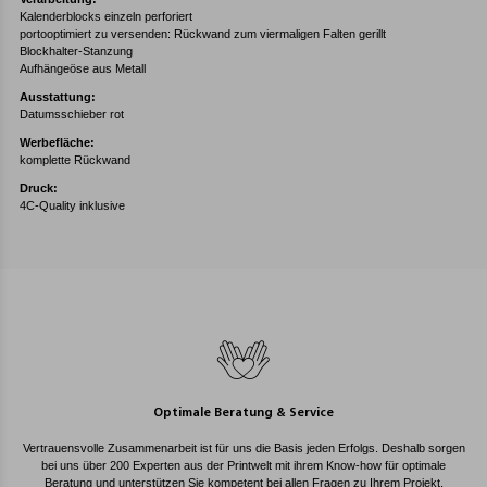
Kalenderblocks einzeln perforiert
portooptimiert zu versenden: Rückwand zum viermaligen Falten gerillt
Blockhalter-Stanzung
Aufhängeöse aus Metall
Ausstattung:
Datumsschieber rot
Werbefläche:
komplette Rückwand
Druck:
4C-Quality inklusive
Optimale Beratung & Service
Vertrauensvolle Zusammenarbeit ist für uns die Basis jeden Erfolgs. Deshalb sorgen
bei uns über 200 Experten aus der Printwelt mit ihrem Know-how für optimale
Beratung und unterstützen Sie kompetent bei allen Fragen zu Ihrem Projekt.