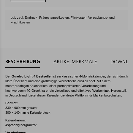
ggf. zzgl. Eindruck, Prägestempelkosten, Filmkosten, Verpackungs- und
Frachtkosten
BESCHREIBUNG
ARTIKELMERKMALE
DOWNLO
Der
Quadro Light 4 Bestseller
ist ein klassischer 4-Monatskalender, der sich durch
klare Übersicht und eine großzügige Werbefläche auszeichnet. Mit einem
mehrsprachigen Kalendarium, einer portooptimierten Verarbeitung und
hochwertigem 4C-Druck ist er ein vielseitiges und effektives Werbemittel. Hergestellt
in Deutschland, bietet dieser Kalender die ideale Plattform für Markenbotschaften.
Format:
330 × 900 mm gesamt
300 × 140 mm je Kalenderblock
Kalendarium:
4sprachig hellgrau/rot
Verarbeitung: