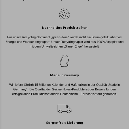
Nachhaltige Produktreihen
Für unser Recycling-Sortiment „green+blue" wurde nicht ein Baum gefällt, aber viel
Energie und Wasser eingespart. Unser Recyclingpapier wird aus 100% Altpapier und
mit dem Umweltzeichen „Blauer Engel“ hergestellt.
Made in Germany
Wir liefern jährlich 15 Millionen Kalender und Haftnotizen in der Qualität „Made in
Germany“. Die Qualität der Geiger-Notes-Produkte ist der Beweis für den
erfolgreichen Produktionsstandort Deutschland - Fernost ist fern geblieben.
Sorgenfreie Lieferung