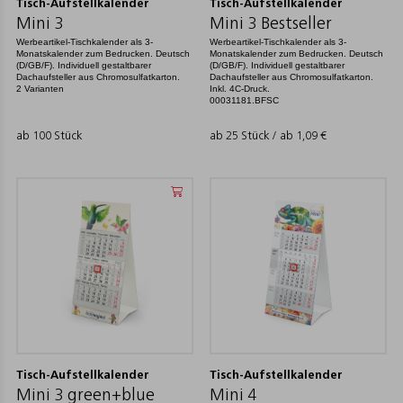
Tisch-Aufstellkalender
Tisch-Aufstellkalender
Mini 3
Mini 3 Bestseller
Werbeartikel-Tischkalender als 3-
Werbeartikel-Tischkalender als 3-
Monatskalender zum Bedrucken. Deutsch
Monatskalender zum Bedrucken. Deutsch
(D/GB/F). Individuell gestaltbarer
(D/GB/F). Individuell gestaltbarer
Dachaufsteller aus Chromosulfatkarton.
Dachaufsteller aus Chromosulfatkarton.
2 Varianten
Inkl. 4C-Druck.
00031181.BFSC
ab 100 Stück
ab 25 Stück / ab
1,09
€
Tisch-Aufstellkalender
Tisch-Aufstellkalender
Mini 3 green+blue
Mini 4