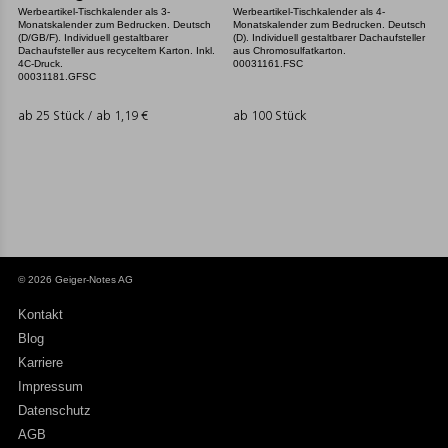
Werbeartikel-Tischkalender als 3-
Werbeartikel-Tischkalender als 4-
Monatskalender zum Bedrucken. Deutsch
Monatskalender zum Bedrucken. Deutsch
(D/GB/F). Individuell gestaltbarer
(D). Individuell gestaltbarer Dachaufsteller
Dachaufsteller aus recyceltem Karton. Inkl.
aus Chromosulfatkarton.
4C-Druck.
00031161.FSC
00031181.GFSC
ab 25 Stück / ab
1,19
€
ab 100 Stück
© 2026 Geiger-Notes AG
Kontakt
Blog
Karriere
Impressum
Datenschutz
AGB