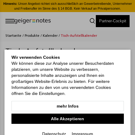
er
Hinweis:
Unser Angebot richtet sich ausschließlich an Gewerbetreibende, Unternehmer
H
und Freiberufler im Sinne des § 14 BGB. Kein Verkauf an Privatpersonen.
Partner-Cockpit
Startseite
/
Produkte
/
Kalender
/
Tisch-Aufstellkalender
Tisch-Aufstellkalender
Wir verwenden Cookies
Wir können diese zur Analyse unserer Besucherdaten
Filter
platzieren, um unsere Website zu verbessern,
personalisierte Inhalte anzuzeigen und Ihnen ein
großartiges Website-Erlebnis zu bieten. Für weitere
Filtern
Informationen zu den von uns verwendeten Cookies
öffnen Sie die Einstellungen.
mehr Infos
Alle Akzeptieren
Datenschutz
Impressum