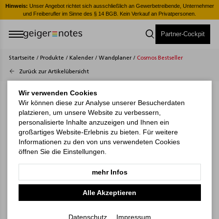
er
Hinweis:
Unser Angebot richtet sich ausschließlich an Gewerbetreibende, Unternehmer
H
und Freiberufler im Sinne des § 14 BGB. Kein Verkauf an Privatpersonen.
Partner-Cockpit
Startseite
/
Produkte
/
Kalender
/
Wandplaner
/
Cosmos Bestseller
Zurück zur Artikelübersicht
Wir verwenden Cookies
Wir können diese zur Analyse unserer Besucherdaten
platzieren, um unsere Website zu verbessern,
personalisierte Inhalte anzuzeigen und Ihnen ein
großartiges Website-Erlebnis zu bieten. Für weitere
Informationen zu den von uns verwendeten Cookies
öffnen Sie die Einstellungen.
mehr Infos
Alle Akzeptieren
Datenschutz
Impressum