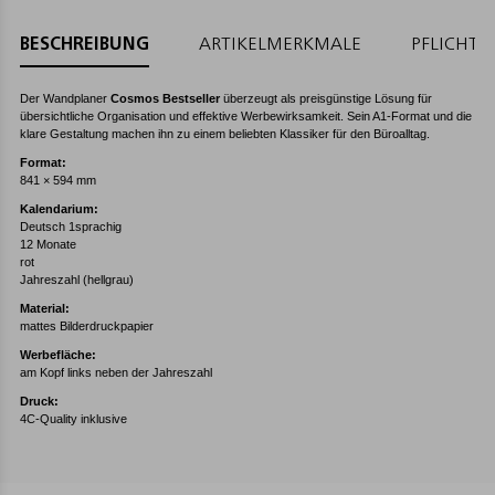
BESCHREIBUNG
ARTIKELMERKMALE
PFLICHT
Der Wandplaner
Cosmos Bestseller
überzeugt als preisgünstige Lösung für
übersichtliche Organisation und effektive Werbewirksamkeit. Sein A1-Format und die
klare Gestaltung machen ihn zu einem beliebten Klassiker für den Büroalltag.
Format:
841 × 594 mm
Kalendarium:
Deutsch 1sprachig
12 Monate
rot
Jahreszahl (hellgrau)
Material:
mattes Bilderdruckpapier
Werbefläche:
am Kopf links neben der Jahreszahl
Druck:
4C-Quality inklusive