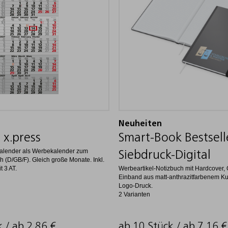
Neuheiten
 x.press
Smart-Book Bestselle
kalender als Werbekalender zum
Siebdruck-Digital
 (D/GB/F). Gleich große Monate. Inkl.
t 3 AT.
Werbeartikel-Notizbuch mit Hardcover
Einband aus matt-anthrazitfarbenem Kun
Logo-Druck.
2 Varianten
k / ab
2,86
€
ab 10 Stück / ab
7,16
€