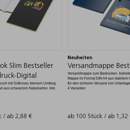
Neuheiten
ok Slim Bestseller
Versandmappe Bests
Versandmappe zum Bedrucken. Individu
druck-Digital
Mappe im Format DIN A4 aus stabilem 
buch mit Softcover, kleinem Umfang,
für den sicheren Versand von Unterlage
nd aus schwarzem Naturkarton. Inkl.
4 Varianten
k / ab
2,88
€
ab 100 Stück / ab
1,32