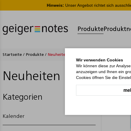
Hinweis:
Unser Angebot richtet sich ausschl
Produkte
Produktn
Startseite
/
Produkte
/
Neuheiten
Wir verwenden Cookies
Wir können diese zur Analyse
anzuzeigen und Ihnen ein gro
Neuheiten
Cookies öffnen Sie die Einste
meh
Kategorien
Kalender