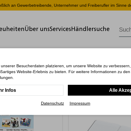
ießlich an Gewerbetreibende, Unternehmer und Freiberufler im Sinne d
euheiten
Über uns
Services
Händlersuche
 unserer Besucherdaten platzieren, um unsere Website zu verbessern, p
ßartiges Website-Erlebnis zu bieten. Für weitere Informationen zu de
llungen.
r Infos
Alle Akze
Datenschutz
Impressum