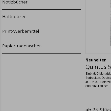
Notizbücher
Haftnotizen
Print-Werbemittel
Papiertragetaschen
Neuheiten
Quintus 5
Einblatt-5-Monats
Bedrucken. Deutsch
4C-Druck. Lieferzei
00039681.XFSC
ab 25 Stüc