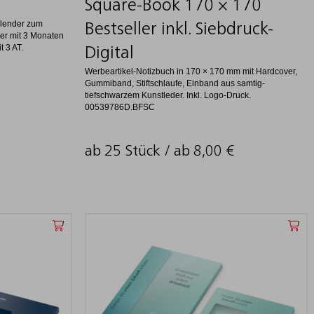
Square-Book 170 × 170
alender zum
Bestseller inkl. Siebdruck-
der mit 3 Monaten
t 3 AT.
Digital
Werbeartikel-Notizbuch in 170 × 170 mm mit Hardcover,
Gummiband, Stiftschlaufe, Einband aus samtig-
tiefschwarzem Kunstleder. Inkl. Logo-Druck.
00539786D.BFSC
ab 25 Stück / ab
8,00
€