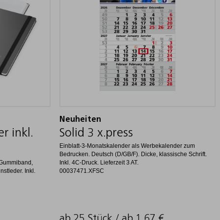
Neuheiten
r inkl.
Solid 3 x.press
Einblatt-3-Monatskalender als Werbekalender zum
Bedrucken. Deutsch (D/GB/F). Dicke, klassische Schrift.
, Gummiband,
Inkl. 4C-Druck. Lieferzeit 3 AT.
stleder. Inkl.
00037471.XFSC
ab 25 Stück / ab
1,67
€