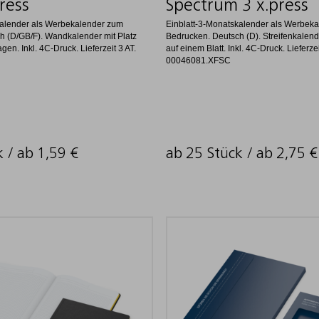
ress
Spectrum 3 x.press
kalender als Werbekalender zum
Einblatt-3-Monatskalender als Werbek
h (D/GB/F). Wandkalender mit Platz
Bedrucken. Deutsch (D). Streifenkalen
en. Inkl. 4C-Druck. Lieferzeit 3 AT.
auf einem Blatt. Inkl. 4C-Druck. Lieferzei
00046081.XFSC
k / ab
1,59
€
ab 25 Stück / ab
2,75
€