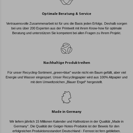
Optimale Beratung & Service
Vertrauensvolle Zusammenarbeit ist für uns die Basis jeden Erfolgs. Deshalb sorgen
bei uns über 200 Experten aus der Printwelt mit ihrem Know-how für optimale
Beratung und unterstützen Sie kompetent bei allen Fragen zu Ihrem Projekt.
Nachhaltige Produktreihen
Für unser Recycling-Sortiment „green+blue" wurde nicht ein Baum gefällt, aber viel
Energie und Wasser eingespart. Unser Recyclingpapier wird aus 100% Altpapier und
mit dem Umweltzeichen „Blauer Engel“ hergestellt.
Made in Germany
Wir liefern jährlich 15 Millionen Kalender und Haftnotizen in der Qualität „Made in
Germany“. Die Qualität der Geiger-Notes-Produkte ist der Beweis für den
erfolgreichen Produktionsstandort Deutschland - Fernost ist fern geblieben.