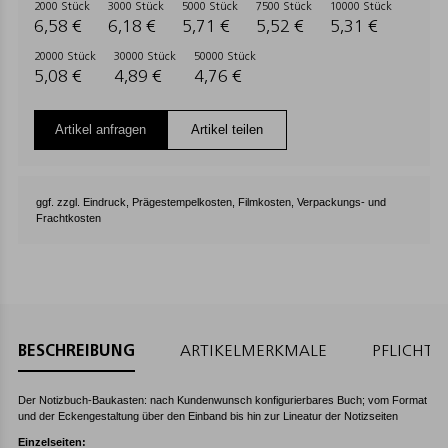
2000 Stück
3000 Stück
5000 Stück
7500 Stück
10000 Stück
6,58 €
6,18 €
5,71 €
5,52 €
5,31 €
20000 Stück
30000 Stück
50000 Stück
5,08 €
4,89 €
4,76 €
Artikel anfragen
Artikel teilen
ggf. zzgl. Eindruck, Prägestempelkosten, Filmkosten, Verpackungs- und
Frachtkosten
BESCHREIBUNG
ARTIKELMERKMALE
PFLICHT
Der Notizbuch-Baukasten: nach Kundenwunsch konfigurierbares Buch; vom Format
und der Eckengestaltung über den Einband bis hin zur Lineatur der Notizseiten
Einzelseiten: