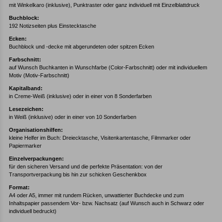
mit Winkelkaro (inklusive), Punktraster oder ganz individuell mit Einzelblattdruck
Buchblock:
192 Notizseiten plus Einstecktasche
Ecken:
Buchblock und -decke mit abgerundeten oder spitzen Ecken
Farbschnitt:
auf Wunsch Buchkanten in Wunschfarbe (Color-Farbschnitt) oder mit individuellem
Motiv (Motiv-Farbschnitt)
Kapitalband:
in Creme-Weiß (inklusive) oder in einer von 8 Sonderfarben
Lesezeichen:
in Weiß (inklusive) oder in einer von 10 Sonderfarben
Organisationshilfen:
kleine Helfer im Buch: Dreiecktasche, Visitenkartentasche, Filmmarker oder
Papiermarker
Einzelverpackungen:
für den sicheren Versand und die perfekte Präsentation: von der
Transportverpackung bis hin zur schicken Geschenkbox
Format:
A4 oder A5, immer mit rundem Rücken, unwattierter Buchdecke und zum
Inhaltspapier passendem Vor- bzw. Nachsatz (auf Wunsch auch in Schwarz oder
individuell bedruckt)