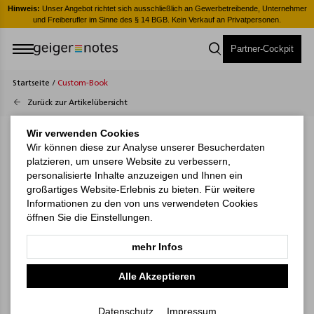
er
Hinweis:
Unser Angebot richtet sich ausschließlich an Gewerbetreibende, Unternehmer
H
und Freiberufler im Sinne des § 14 BGB. Kein Verkauf an Privatpersonen.
Partner-Cockpit
Startseite
/
Custom-Book
Zurück zur Artikelübersicht
Wir verwenden Cookies
Wir können diese zur Analyse unserer Besucherdaten
platzieren, um unsere Website zu verbessern,
personalisierte Inhalte anzuzeigen und Ihnen ein
großartiges Website-Erlebnis zu bieten. Für weitere
Informationen zu den von uns verwendeten Cookies
öffnen Sie die Einstellungen.
mehr Infos
Alle Akzeptieren
Datenschutz
Impressum