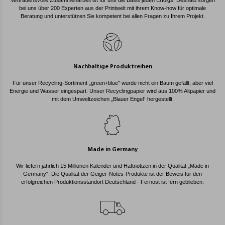
Vertrauensvolle Zusammenarbeit ist für uns die Basis jeden Erfolgs. Deshalb sorgen
bei uns über 200 Experten aus der Printwelt mit ihrem Know-how für optimale
Beratung und unterstützen Sie kompetent bei allen Fragen zu Ihrem Projekt.
Nachhaltige Produktreihen
Für unser Recycling-Sortiment „green+blue" wurde nicht ein Baum gefällt, aber viel
Energie und Wasser eingespart. Unser Recyclingpapier wird aus 100% Altpapier und
mit dem Umweltzeichen „Blauer Engel“ hergestellt.
Made in Germany
Wir liefern jährlich 15 Millionen Kalender und Haftnotizen in der Qualität „Made in
Germany“. Die Qualität der Geiger-Notes-Produkte ist der Beweis für den
erfolgreichen Produktionsstandort Deutschland - Fernost ist fern geblieben.