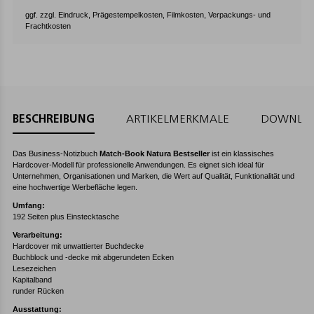
ggf. zzgl. Eindruck, Prägestempelkosten, Filmkosten, Verpackungs- und
Frachtkosten
BESCHREIBUNG
ARTIKELMERKMALE
DOWNLO
Das Business-Notizbuch
Match-Book Natura Bestseller
ist ein klassisches
Hardcover-Modell für professionelle Anwendungen. Es eignet sich ideal für
Unternehmen, Organisationen und Marken, die Wert auf Qualität, Funktionalität und
eine hochwertige Werbefläche legen.
Umfang:
192 Seiten plus Einstecktasche
Verarbeitung:
Hardcover mit unwattierter Buchdecke
Buchblock und -decke mit abgerundeten Ecken
Lesezeichen
Kapitalband
runder Rücken
Ausstattung: