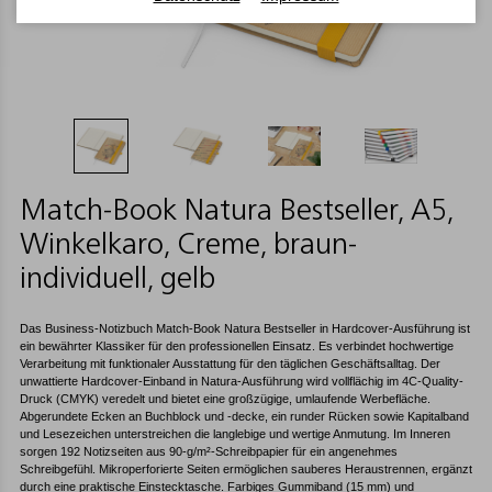
Match-Book Natura Bestseller, A5,
Winkelkaro, Creme, braun-
individuell, gelb
Das Business-Notizbuch Match-Book Natura Bestseller in Hardcover-Ausführung ist
ein bewährter Klassiker für den professionellen Einsatz. Es verbindet hochwertige
Verarbeitung mit funktionaler Ausstattung für den täglichen Geschäftsalltag. Der
unwattierte Hardcover-Einband in Natura-Ausführung wird vollflächig im 4C-Quality-
Druck (CMYK) veredelt und bietet eine großzügige, umlaufende Werbefläche.
Abgerundete Ecken an Buchblock und -decke, ein runder Rücken sowie Kapitalband
und Lesezeichen unterstreichen die langlebige und wertige Anmutung. Im Inneren
sorgen 192 Notizseiten aus 90-g/m²-Schreibpapier für ein angenehmes
Schreibgefühl. Mikroperforierte Seiten ermöglichen sauberes Heraustrennen, ergänzt
durch eine praktische Einstecktasche. Farbiges Gummiband (15 mm) und