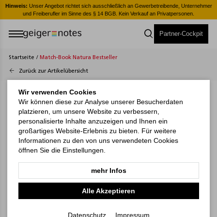
er
Hinweis:
Unser Angebot richtet sich ausschließlich an Gewerbetreibende, Unternehmer
H
und Freiberufler im Sinne des § 14 BGB. Kein Verkauf an Privatpersonen.
Partner-Cockpit
Startseite
/
Match-Book Natura Bestseller
Zurück zur Artikelübersicht
Wir verwenden Cookies
Wir können diese zur Analyse unserer Besucherdaten
platzieren, um unsere Website zu verbessern,
personalisierte Inhalte anzuzeigen und Ihnen ein
großartiges Website-Erlebnis zu bieten. Für weitere
Informationen zu den von uns verwendeten Cookies
öffnen Sie die Einstellungen.
mehr Infos
Alle Akzeptieren
Datenschutz
Impressum