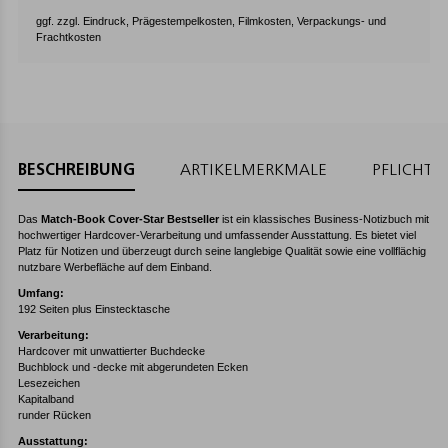
ggf. zzgl. Eindruck, Prägestempelkosten, Filmkosten, Verpackungs- und
Frachtkosten
BESCHREIBUNG
ARTIKELMERKMALE
PFLICHT
Das
Match-Book Cover-Star Bestseller
ist ein klassisches Business-Notizbuch mit
hochwertiger Hardcover-Verarbeitung und umfassender Ausstattung. Es bietet viel
Platz für Notizen und überzeugt durch seine langlebige Qualität sowie eine vollflächig
nutzbare Werbefläche auf dem Einband.
Umfang:
192 Seiten plus Einstecktasche
Verarbeitung:
Hardcover mit unwattierter Buchdecke
Buchblock und -decke mit abgerundeten Ecken
Lesezeichen
Kapitalband
runder Rücken
Ausstattung: