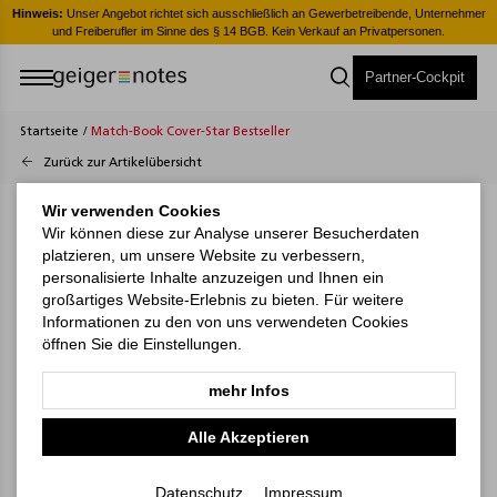
er
Hinweis:
Unser Angebot richtet sich ausschließlich an Gewerbetreibende, Unternehmer
H
und Freiberufler im Sinne des § 14 BGB. Kein Verkauf an Privatpersonen.
Partner-Cockpit
Startseite
/
Match-Book Cover-Star Bestseller
Zurück zur Artikelübersicht
Wir verwenden Cookies
Wir können diese zur Analyse unserer Besucherdaten
platzieren, um unsere Website zu verbessern,
personalisierte Inhalte anzuzeigen und Ihnen ein
großartiges Website-Erlebnis zu bieten. Für weitere
Informationen zu den von uns verwendeten Cookies
öffnen Sie die Einstellungen.
mehr Infos
Alle Akzeptieren
Datenschutz
Impressum