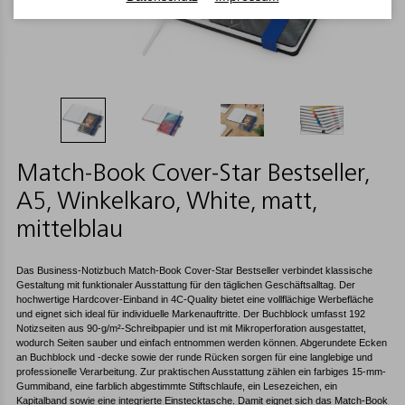
Match-Book Cover-Star Bestseller,
A5, Winkelkaro, White, matt,
mittelblau
Das Business-Notizbuch Match-Book Cover-Star Bestseller verbindet klassische
Gestaltung mit funktionaler Ausstattung für den täglichen Geschäftsalltag. Der
hochwertige Hardcover-Einband in 4C-Quality bietet eine vollflächige Werbefläche
und eignet sich ideal für individuelle Markenauftritte. Der Buchblock umfasst 192
Notizseiten aus 90-g/m²-Schreibpapier und ist mit Mikroperforation ausgestattet,
wodurch Seiten sauber und einfach entnommen werden können. Abgerundete Ecken
an Buchblock und -decke sowie der runde Rücken sorgen für eine langlebige und
professionelle Verarbeitung. Zur praktischen Ausstattung zählen ein farbiges 15-mm-
Gummiband, eine farblich abgestimmte Stiftschlaufe, ein Lesezeichen, ein
Kapitalband sowie eine integrierte Einstecktasche. Damit eignet sich das Match-Book