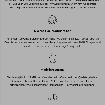
Vertrauensvolle Zusammenarbeit ist für uns die Basis jeden Erfolgs. Deshalb sorgen
bei uns über 200 Experten aus der Printwelt mit ihrem Know-how für optimale
Beratung und unterstützen Sie kompetent bei allen Fragen zu Ihrem Projekt.
Nachhaltige Produktreihen
Für unser Recycling-Sortiment „green+blue" wurde nicht ein Baum gefällt, aber viel
Energie und Wasser eingespart. Unser Recyclingpapier wird aus 100% Altpapier und
mit dem Umweltzeichen „Blauer Engel“ hergestellt.
Made in Germany
Wir liefern jährlich 15 Millionen Kalender und Haftnotizen in der Qualität „Made in
Germany“. Die Qualität der Geiger-Notes-Produkte ist der Beweis für den
erfolgreichen Produktionsstandort Deutschland - Fernost ist fern geblieben.