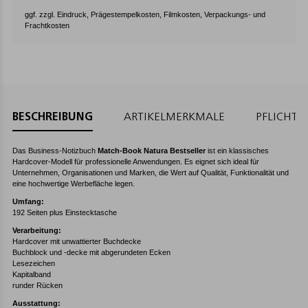
ggf. zzgl. Eindruck, Prägestempelkosten, Filmkosten, Verpackungs- und
Frachtkosten
BESCHREIBUNG
ARTIKELMERKMALE
PFLICHT
Das Business-Notizbuch
Match-Book Natura Bestseller
ist ein klassisches
Hardcover-Modell für professionelle Anwendungen. Es eignet sich ideal für
Unternehmen, Organisationen und Marken, die Wert auf Qualität, Funktionalität und
eine hochwertige Werbefläche legen.
Umfang:
192 Seiten plus Einstecktasche
Verarbeitung:
Hardcover mit unwattierter Buchdecke
Buchblock und -decke mit abgerundeten Ecken
Lesezeichen
Kapitalband
runder Rücken
Ausstattung: