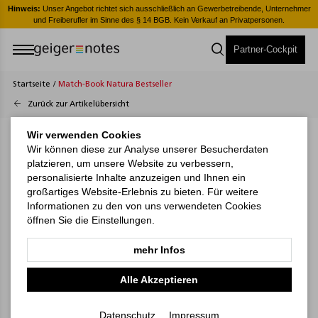
er
Hinweis:
Unser Angebot richtet sich ausschließlich an Gewerbetreibende, Unternehmer
H
und Freiberufler im Sinne des § 14 BGB. Kein Verkauf an Privatpersonen.
Partner-Cockpit
Startseite
/
Match-Book Natura Bestseller
Zurück zur Artikelübersicht
Wir verwenden Cookies
Wir können diese zur Analyse unserer Besucherdaten
platzieren, um unsere Website zu verbessern,
personalisierte Inhalte anzuzeigen und Ihnen ein
großartiges Website-Erlebnis zu bieten. Für weitere
Informationen zu den von uns verwendeten Cookies
öffnen Sie die Einstellungen.
mehr Infos
Alle Akzeptieren
Datenschutz
Impressum