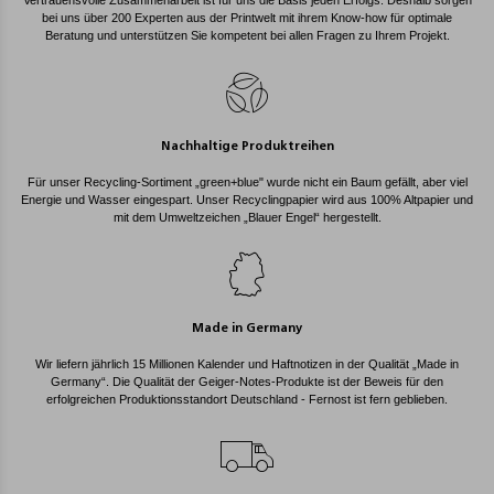
Vertrauensvolle Zusammenarbeit ist für uns die Basis jeden Erfolgs. Deshalb sorgen
bei uns über 200 Experten aus der Printwelt mit ihrem Know-how für optimale
Beratung und unterstützen Sie kompetent bei allen Fragen zu Ihrem Projekt.
Nachhaltige Produktreihen
Für unser Recycling-Sortiment „green+blue" wurde nicht ein Baum gefällt, aber viel
Energie und Wasser eingespart. Unser Recyclingpapier wird aus 100% Altpapier und
mit dem Umweltzeichen „Blauer Engel“ hergestellt.
Made in Germany
Wir liefern jährlich 15 Millionen Kalender und Haftnotizen in der Qualität „Made in
Germany“. Die Qualität der Geiger-Notes-Produkte ist der Beweis für den
erfolgreichen Produktionsstandort Deutschland - Fernost ist fern geblieben.