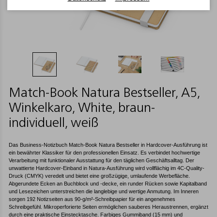
Match-Book Natura Bestseller, A5,
Winkelkaro, White, braun-
individuell, weiß
Das Business-Notizbuch Match-Book Natura Bestseller in Hardcover-Ausführung ist
ein bewährter Klassiker für den professionellen Einsatz. Es verbindet hochwertige
Verarbeitung mit funktionaler Ausstattung für den täglichen Geschäftsalltag. Der
unwattierte Hardcover-Einband in Natura-Ausführung wird vollflächig im 4C-Quality-
Druck (CMYK) veredelt und bietet eine großzügige, umlaufende Werbefläche.
Abgerundete Ecken an Buchblock und -decke, ein runder Rücken sowie Kapitalband
und Lesezeichen unterstreichen die langlebige und wertige Anmutung. Im Inneren
sorgen 192 Notizseiten aus 90-g/m²-Schreibpapier für ein angenehmes
Schreibgefühl. Mikroperforierte Seiten ermöglichen sauberes Heraustrennen, ergänzt
durch eine praktische Einstecktasche. Farbiges Gummiband (15 mm) und