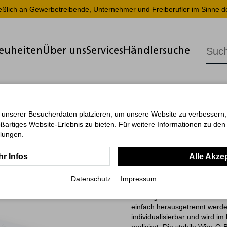
ießlich an Gewerbetreibende, Unternehmer und Freiberufler im Sinne d
euheiten
Über uns
Services
Händlersuche
 unserer Besucherdaten platzieren, um unsere Website zu verbessern, p
ßartiges Website-Erlebnis zu bieten. Für weitere Informationen zu de
Bizz-Book 
llungen.
r Infos
Alle Akze
Das Bizz-Book Cover-Star Best
seine klassische Wire-O-Bindu
Datenschutz
Impressum
Blatt hochweißem 80-g/m²-Schr
Planungen. Die Notizseiten si
einfach herausgetrennt werde
individualisierbar und wird i