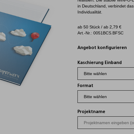
realisiert. Die stabile Wire-O-
in Deutschland, verbindet da
Individualität.
ab 50 Stück / ab
2,79
€
Art.-Nr.: 0051BCS.BFSC
Angebot konfigurieren
Kaschierung Einband
Format
Projektname