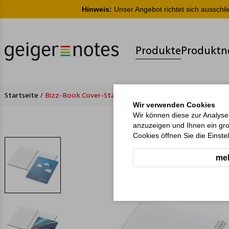
Hinweis:
Unser Angebot richtet sich ausschl
Produkte
Produktn
Startseite
/
Bizz-Book Cover-Star Bestseller
Wir verwenden Cookies
Wir können diese zur Analyse
anzuzeigen und Ihnen ein gro
Cookies öffnen Sie die Einste
meh