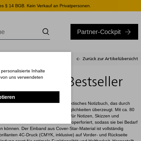
es § 14 BGB. Kein Verkauf an Privatpersonen.
Partner-Cockpit
Zurück zur Artikelübersicht
ersonalisierte Inhalte
n von uns verwendeten
Cover-Star Bestseller
ptieren
seller ist ein hochwertiges und praktisches Notizbuch, das durch
ng und individuelle Gestaltungsmöglichkeiten überzeugt. Mit ca. 80
eibpapier bietet es reichlich Platz für Notizen, Skizzen und
nd mit Winkelkaro bedruckt und mikroperforiert, sodass sie bei Bedarf
n können. Der Einband aus Cover-Star-Material ist vollständig
m brillanten 4C-Druck (CMYK, inklusive) auf Vorder- und Rückseite