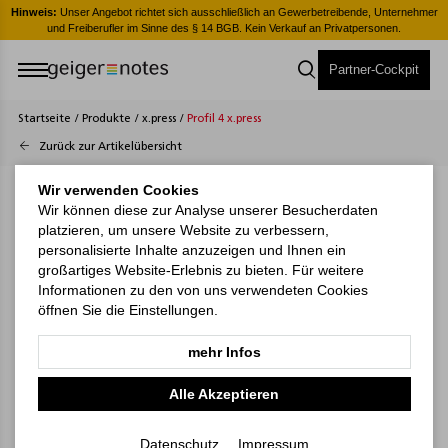
er
Hinweis:
Unser Angebot richtet sich ausschließlich an Gewerbetreibende, Unternehmer
H
und Freiberufler im Sinne des § 14 BGB. Kein Verkauf an Privatpersonen.
Partner-Cockpit
Startseite
/
Produkte
/
x.press
/
Profil 4 x.press
Zurück zur Artikelübersicht
Wir verwenden Cookies
Wir können diese zur Analyse unserer Besucherdaten
platzieren, um unsere Website zu verbessern,
personalisierte Inhalte anzuzeigen und Ihnen ein
großartiges Website-Erlebnis zu bieten. Für weitere
Informationen zu den von uns verwendeten Cookies
öffnen Sie die Einstellungen.
mehr Infos
Alle Akzeptieren
Datenschutz
Impressum