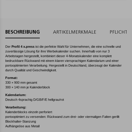
BESCHREIBUNG
ARTIKELMERKMALE
PFLICHT
Der
Profil 4 x.press
ist die perfekte Wahl für Unternehmen, die eine schnelle und
zuverlässige Lösung für ihre Werbekalender suchen. Innerhalb von nur 3
Arbeitstagen hergestellt, kombiniert dieser 4-Monatskalender eine komplett
bedruckbare Rückwand mit einem klaren viersprachigen Kalendarium und einer
portooptimierten Verarbeitung. Hergestellt in Deutschland, überzeugt der Kalender
durch Qualität und Geschwindigkeit.
Format:
330 × 900 mm gesamt
300 × 140 mm je Kalenderblock
Kalendarium:
Deutsch 4sprachig D/GB/F/E hellgrau/rot
Verarbeitung:
Kalenderblocks einzeln perforiert
portooptimiert zu versenden: Rückwand zum drei- oder viermaligen Falten gerillt
Blockhalter-Stanzung
Aufhängeöse aus Metall