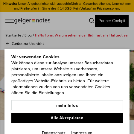
er
Hinweis:
Unser Angebot richtet sich ausschließlich an Gewerbetreibende, Unternehmer
H
und Freiberufler im Sinne des § 14 BGB. Kein Verkauf an Privatpersonen.
Partner-Cockpit
Startseite
/
Blog
/
HaNo Form: Warum sehen eigentlich fast alle Haftnotizen gl
Zurück zur Übersicht
Wir verwenden Cookies
Wir können diese zur Analyse unserer Besucherdaten
platzieren, um unsere Website zu verbessern,
personalisierte Inhalte anzuzeigen und Ihnen ein
großartiges Website-Erlebnis zu bieten. Für weitere
Informationen zu den von uns verwendeten Cookies
öffnen Sie die Einstellungen.
mehr Infos
Alle Akzeptieren
11.06.2026
Datenschutz
Impressum