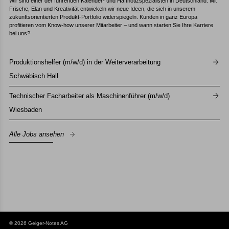
Wir sind einer der führenden Kalender- und Haftnotizspezialisten in Deutschland. Mit
Frische, Elan und Kreativität entwickeln wir neue Ideen, die sich in unserem
zukunftsorientierten Produkt-Portfolio widerspiegeln. Kunden in ganz Europa
profitieren vom Know-how unserer Mitarbeiter – und wann starten Sie Ihre Karriere
bei uns?
Produktionshelfer (m/w/d) in der Weiterverarbeitung
Schwäbisch Hall
Technischer Facharbeiter als Maschinenführer (m/w/d)
Wiesbaden
Alle Jobs ansehen
© 2026 Geiger-Notes AG