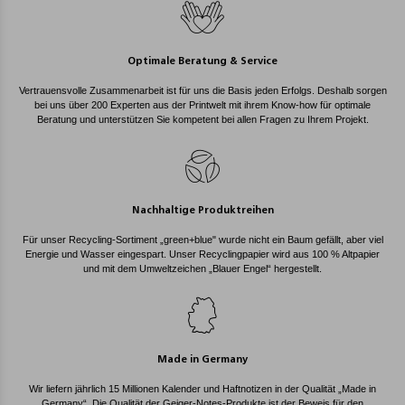
Optimale Beratung & Service
Vertrauensvolle Zusammenarbeit ist für uns die Basis jeden Erfolgs. Deshalb sorgen
bei uns über 200 Experten aus der Printwelt mit ihrem Know-how für optimale
Beratung und unterstützen Sie kompetent bei allen Fragen zu Ihrem Projekt.
Nachhaltige Produktreihen
Für unser Recycling-Sortiment „green+blue" wurde nicht ein Baum gefällt, aber viel
Energie und Wasser eingespart. Unser Recyclingpapier wird aus 100 % Altpapier
und mit dem Umweltzeichen „Blauer Engel“ hergestellt.
Made in Germany
Wir liefern jährlich 15 Millionen Kalender und Haftnotizen in der Qualität „Made in
Germany“. Die Qualität der Geiger-Notes-Produkte ist der Beweis für den