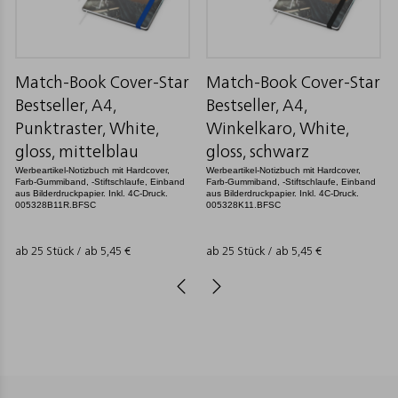
Match-Book Cover-Star
Match-Book Cover-Star
Bestseller, A4,
Bestseller, A4,
Punktraster, White,
Winkelkaro, White,
gloss, mittelblau
gloss, schwarz
Werbeartikel-Notizbuch mit Hardcover,
Werbeartikel-Notizbuch mit Hardcover,
Farb-Gummiband, -Stiftschlaufe, Einband
Farb-Gummiband, -Stiftschlaufe, Einband
aus Bilderdruckpapier. Inkl. 4C-Druck.
aus Bilderdruckpapier. Inkl. 4C-Druck.
005328B11R.BFSC
005328K11.BFSC
ab 25 Stück / ab
5,45
€
ab 25 Stück / ab
5,45
€