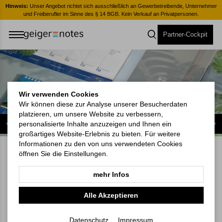
er
Hinweis:
Unser Angebot richtet sich ausschließlich an Gewerbetreibende, Unternehmer
H
und Freiberufler im Sinne des § 14 BGB. Kein Verkauf an Privatpersonen.
Partner-Cockpit
Wir verwenden Cookies
Wir können diese zur Analyse unserer Besucherdaten
platzieren, um unsere Website zu verbessern,
personalisierte Inhalte anzuzeigen und Ihnen ein
großartiges Website-Erlebnis zu bieten. Für weitere
Informationen zu den von uns verwendeten Cookies
Einmal schenken und täglich
öffnen Sie die Einstellungen.
wirken.
mehr Infos
Der Compact Bestseller und das Visco-Book A5 Bestseller begleiten durch den
Alle Akzeptieren
Arbeitsalltag – Tag für Tag. So wird aus einer kleinen Aufmerksamkeit langfristige
Markenpräsenz.
Datenschutz
Impressum