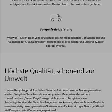
–
erfolgreichen Produktionsstandort Deutschland
Fernost ist fern geblieben.
Sorgenfreie Lieferung
Weltweit – just in time! Vom Einzelstück bis hin zu kompletten Containern: bei uns
hat neben der Qualität unserer Produkte die exakte Belieferung unserer Kunden
oberste Priorität.
Höchste Qualität, schonend zur
Umwelt
Unsere Recyclingprodukte finden Sie ab sofort unter unserer Marke green+blue
wieder. Die grüne Serie besteht aus recycelten Materialien, die mit dem
Umweltzeichen „Blauer Engel“ ausgezeichnet sind. Hier gibt es viele
Recyclingklassiker die Sie schon lange von uns kennen, aber auch neue Produkte
erweitern stetig unser green+blue-Sortiment – wofür kein einziger Baum gefällt und
viel Energie sowie Wasser eingespart wird!