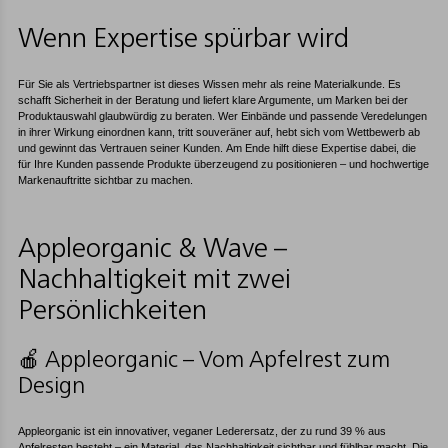
Wenn Expertise spürbar wird
Für Sie als Vertriebspartner ist dieses Wissen mehr als reine Materialkunde. Es
schafft Sicherheit in der Beratung und liefert klare Argumente, um Marken bei der
Produktauswahl glaubwürdig zu beraten. Wer Einbände und passende Veredelungen
in ihrer Wirkung einordnen kann, tritt souveräner auf, hebt sich vom Wettbewerb ab
und gewinnt das Vertrauen seiner Kunden. Am Ende hilft diese Expertise dabei, die
für Ihre Kunden passende Produkte überzeugend zu positionieren – und hochwertige
Markenauftritte sichtbar zu machen.
Appleorganic & Wave –
Nachhaltigkeit mit zwei
Persönlichkeiten
🍎 Appleorganic – Vom Apfelrest zum
Design
Appleorganic ist ein innovativer, veganer Lederersatz, der zu rund 39 % aus
Apfelresten besteht – ein Material, das Nachhaltigkeit sichtbar und fühlbar macht. Die