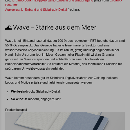
Bild:
Organic-Book mit Appleorganic-Einband und Blindprägung
(links) und
Organic-
Book mit
Appleorganic-Einband und Siebdruck-Digital
(rechts).
🌊 Wave – Stärke aus dem Meer
Wave ist ein Einbandmaterial, das zu 100 % aus recyceltem PET besteht, davon sind
55 % Ozeanplastik. Das Gewebe hat eine feine, melierte Struktur und eine
wasserbasierte Acrylbeschichtung. Es ist robust, griffig und liegt angenehm in der
Hand. Sein Ursprung liegt im Meer: Gesammelter Plastikmüll wird zu Granulat
gepresst, zu Garn versponnen und schließlich zu einem hochwertigen
Bucheinbandstoff verarbeitet. So entsteht ein Material, das technische Präzision mit
spürbarem Umweltbewusstsein verbindet.
Wave kommt besonders gut im Siebdruck-Digitalverfahren zur Geltung, bei dem
Logos und Motive präzise und farbintensiv umgesetzt werden.
Werbeeindruck:
Siebdruck-Digital.
So wirkt’s:
modern, engagiert, klar.
Produktbeispiel: