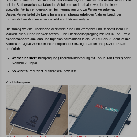
bei der Saftherstellung anfallenden Apfelreste und -schalen werden in einem
speziellen Verfahren getrocknet, fein vermahlen und zu Pulver verarbeitet.
Dieses Pulver bildet die Basis für unseren strapazierfähigen Natureinband, der
mit natürlichen Pigmenten eingefärbt und UV-beständig ist.
Die samtig-weiche Oberfläche vermittelt Ruhe und Wertigkeit und ist somit ideal für
Marken, die auf Natürlichkeit setzen. Eine Thermoblindprägung mit Ton-in-Ton-Effekt
sieht besonders edel aus und fügt sich harmonisch in die Struktur ein. Zudem ist der
Siebdruck-Digital-Werbeeindruck möglich, der kräftige Farben und präzise Details
ermöglicht.
Werbeeindruck:
Blindprägung (Thermoblindprägung mit Ton-in-Ton-Effekt) oder
Siebdruck-Digital
So wirkt’s:
reduziert, authentisch, bewusst.
Produktbeispiele: