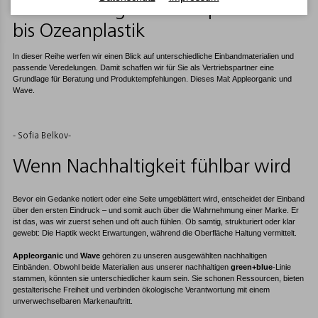
Material-Insights: Von Apfelresten
bis Ozeanplastik
In dieser Reihe werfen wir einen Blick auf unterschiedliche Einbandmaterialien und
passende Veredelungen. Damit schaffen wir für Sie als Vertriebspartner eine
Grundlage für Beratung und Produktempfehlungen. Dieses Mal: Appleorganic und
Wave.
- Sofia Belkov-
Wenn Nachhaltigkeit fühlbar wird
Bevor ein Gedanke notiert oder eine Seite umgeblättert wird, entscheidet der Einband
über den ersten Eindruck – und somit auch über die Wahrnehmung einer Marke. Er
ist das, was wir zuerst sehen und oft auch fühlen. Ob samtig, strukturiert oder klar
gewebt: Die Haptik weckt Erwartungen, während die Oberfläche Haltung vermittelt.
Appleorganic
und
Wave
gehören zu unseren ausgewählten nachhaltigen
Einbänden. Obwohl beide Materialien aus unserer nachhaltigen
green+blue
-Linie
stammen, könnten sie unterschiedlicher kaum sein. Sie schonen Ressourcen, bieten
gestalterische Freiheit und verbinden ökologische Verantwortung mit einem
unverwechselbaren Markenauftritt.