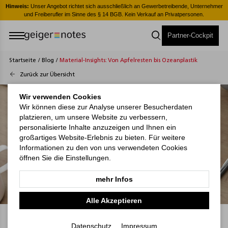
er
Hinweis:
Unser Angebot richtet sich ausschließlich an Gewerbetreibende, Unternehmer
H
und Freiberufler im Sinne des § 14 BGB. Kein Verkauf an Privatpersonen.
Partner-Cockpit
Startseite
/
Blog
/
Material-Insights: Von Apfelresten bis Ozeanplastik
Zurück zur Übersicht
Wir verwenden Cookies
Wir können diese zur Analyse unserer Besucherdaten
platzieren, um unsere Website zu verbessern,
personalisierte Inhalte anzuzeigen und Ihnen ein
großartiges Website-Erlebnis zu bieten. Für weitere
Informationen zu den von uns verwendeten Cookies
öffnen Sie die Einstellungen.
mehr Infos
Alle Akzeptieren
05.11.2025
Datenschutz
Impressum