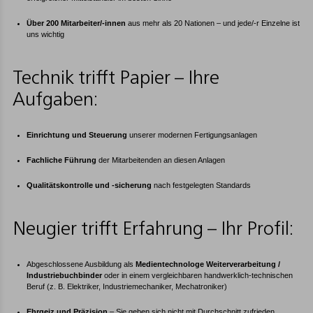
Über 200 Mitarbeiter/-innen
aus mehr als 20 Nationen – und jede/-r Einzelne ist
uns wichtig
Technik trifft Papier – Ihre
Aufgaben:
Einrichtung und Steuerung
unserer modernen Fertigungsanlagen
Fachliche Führung
der Mitarbeitenden an diesen Anlagen
Qualitätskontrolle und -sicherung
nach festgelegten Standards
Neugier trifft Erfahrung – Ihr Profil:
Abgeschlossene Ausbildung als
Medientechnologe Weiterverarbeitung /
Industriebuchbinder
oder in einem vergleichbaren handwerklich-technischen
Beruf (z. B. Elektriker, Industriemechaniker, Mechatroniker)
Ehrgeiz und Präzision
– Sie geben sich nicht mit Durchschnitt zufrieden