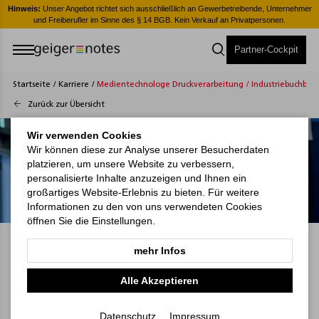
er
Hinweis:
Unser Angebot richtet sich ausschließlich an Gewerbetreibende, Unternehmer
H
und Freiberufler im Sinne des § 14 BGB. Kein Verkauf an Privatpersonen.
Partner-Cockpit
Startseite
/
Karriere
/
Medientechnologe Druckverarbeitung / Industriebuchbin
Zurück zur Übersicht
Wir verwenden Cookies
Wir können diese zur Analyse unserer Besucherdaten
platzieren, um unsere Website zu verbessern,
personalisierte Inhalte anzuzeigen und Ihnen ein
großartiges Website-Erlebnis zu bieten. Für weitere
Informationen zu den von uns verwendeten Cookies
öffnen Sie die Einstellungen.
Wiesbaden
mehr Infos
Medientechnologe
Alle Akzeptieren
Druckverarbeitung /
Datenschutz
Impressum