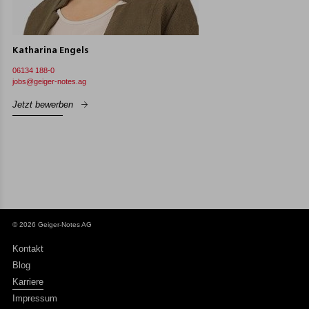
Katharina Engels
06134 188-0
jobs@geiger-notes.ag
Jetzt bewerben
© 2026 Geiger-Notes AG
Kontakt
Blog
Karriere
Impressum