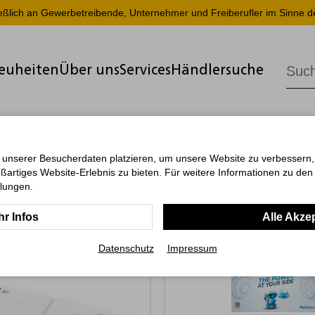
ießlich an Gewerbetreibende, Unternehmer und Freiberufler im Sinne d
euheiten
Über uns
Services
Händlersuche
 unserer Besucherdaten platzieren, um unsere Website zu verbessern, p
ßartiges Website-Erlebnis zu bieten. Für weitere Informationen zu de
llungen.
r Infos
Alle Akze
Datenschutz
Impressum