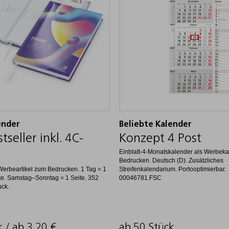
ender
Beliebte Kalender
seller inkl. 4C-
Konzept 4 Post
Einblatt-4-Monatskalender als Werbek
Bedrucken. Deutsch (D). Zusätzliches
Werbeartikel zum Bedrucken. 1 Tag = 1
Streifenkalendarium. Portooptimierbar.
lte. Samstag–Sonntag = 1 Seite. 352
00046781.FSC
uck.
k / ab
3,20
€
ab 50 Stück