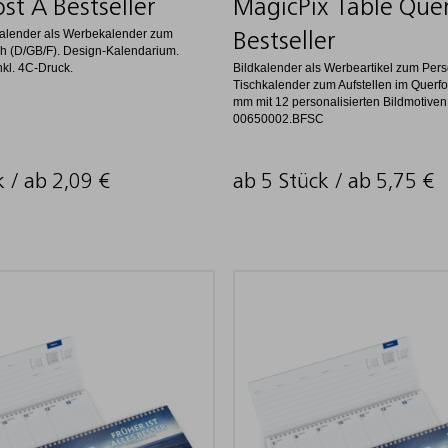
ost A Bestseller
MagicPix Table Que
kalender als Werbekalender zum
Bestseller
h (D/GB/F). Design-Kalendarium.
nkl. 4C-Druck.
Bildkalender als Werbeartikel zum Pers
Tischkalender zum Aufstellen im Querf
mm mit 12 personalisierten Bildmotiven.
00650002.BFSC
k / ab
2,09
€
ab 5 Stück / ab
5,75
€