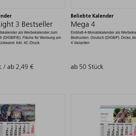
ender
Beliebte Kalender
ght 3 Bestseller
Mega 4
tskalender als Werbekalender zum
Einblatt-4-Monatskalender als Werbek
h (D/GB/F/E). Fläche für Werbung am
Bedrucken. Deutsch (D/GB/F). Dicke, kla
ückwand. Inkl. 4C-Druck.
4 Varianten
k / ab
2,49
€
ab 50 Stück