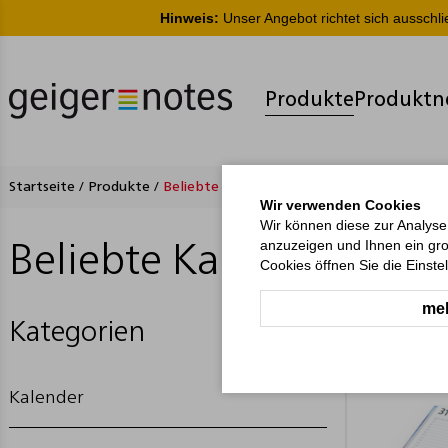
Hinweis:
Unser Angebot richtet sich ausschl
Produkte
Produktn
Startseite
/
Produkte
/
Beliebte Kalender
Wir verwenden Cookies
Wir können diese zur Analyse
anzuzeigen und Ihnen ein gro
Beliebte Kalender
Cookies öffnen Sie die Einste
meh
Kategorien
Kalender