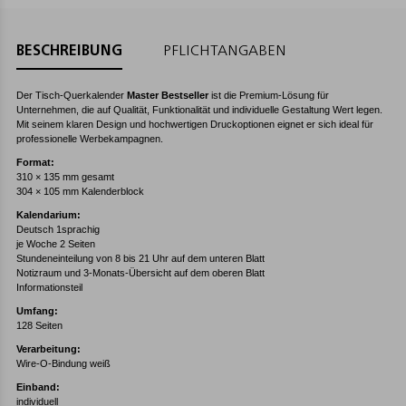
BESCHREIBUNG
PFLICHTANGABEN
Der Tisch-Querkalender
Master Bestseller
ist die Premium-Lösung für
Unternehmen, die auf Qualität, Funktionalität und individuelle Gestaltung Wert legen.
Mit seinem klaren Design und hochwertigen Druckoptionen eignet er sich ideal für
professionelle Werbekampagnen.
Format:
310 × 135 mm gesamt
304 × 105 mm Kalenderblock
Kalendarium:
Deutsch 1sprachig
je Woche 2 Seiten
Stundeneinteilung von 8 bis 21 Uhr auf dem unteren Blatt
Notizraum und 3-Monats-Übersicht auf dem oberen Blatt
Informationsteil
Umfang:
128 Seiten
Verarbeitung:
Wire-O-Bindung weiß
Einband:
individuell