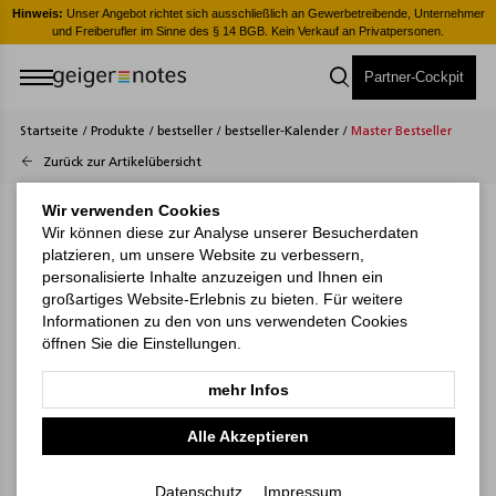
er
Hinweis:
Unser Angebot richtet sich ausschließlich an Gewerbetreibende, Unternehmer
H
und Freiberufler im Sinne des § 14 BGB. Kein Verkauf an Privatpersonen.
Partner-Cockpit
Startseite
/
Produkte
/
bestseller
/
bestseller-Kalender
/
Master Bestseller
Zurück zur Artikelübersicht
Wir verwenden Cookies
Wir können diese zur Analyse unserer Besucherdaten
platzieren, um unsere Website zu verbessern,
personalisierte Inhalte anzuzeigen und Ihnen ein
großartiges Website-Erlebnis zu bieten. Für weitere
Informationen zu den von uns verwendeten Cookies
öffnen Sie die Einstellungen.
mehr Infos
Alle Akzeptieren
Datenschutz
Impressum