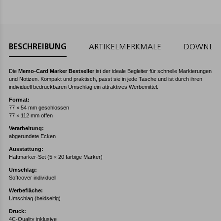
BESCHREIBUNG
ARTIKELMERKMALE
DOWNLO
Die
Memo-Card Marker Bestseller
ist der ideale Begleiter für schnelle Markierungen
und Notizen. Kompakt und praktisch, passt sie in jede Tasche und ist durch ihren
individuell bedruckbaren Umschlag ein attraktives Werbemittel.
Format:
77 × 54 mm geschlossen
77 × 112 mm offen
Verarbeitung:
abgerundete Ecken
Ausstattung:
Haftmarker-Set (5 × 20 farbige Marker)
Umschlag:
Softcover individuell
Werbefläche:
Umschlag (beidseitig)
Druck:
4C-Quality inklusive