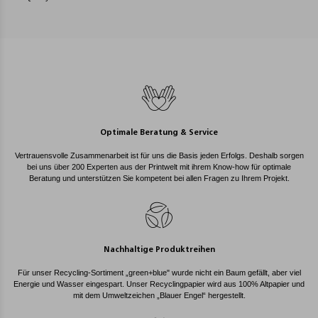
Optimale Beratung & Service
Vertrauensvolle Zusammenarbeit ist für uns die Basis jeden Erfolgs. Deshalb sorgen
bei uns über 200 Experten aus der Printwelt mit ihrem Know-how für optimale
Beratung und unterstützen Sie kompetent bei allen Fragen zu Ihrem Projekt.
Nachhaltige Produktreihen
Für unser Recycling-Sortiment „green+blue" wurde nicht ein Baum gefällt, aber viel
Energie und Wasser eingespart. Unser Recyclingpapier wird aus 100% Altpapier und
mit dem Umweltzeichen „Blauer Engel“ hergestellt.