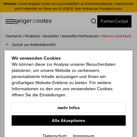
er
Hinweis:
Unser Angebot richtet sich ausschließlich an Gewerbetreibende, Unternehmer
H
und Freiberufler im Sinne des § 14 BGB. Kein Verkauf an Privatpersonen.
Partner-Cockpit
Startseite
/
Produkte
/
bestseller
/
bestseller-Haftnotizen
/
Memo-Card Marker Be
Zurück zur Artikelübersicht
Wir verwenden Cookies
Wir können diese zur Analyse unserer Besucherdaten
platzieren, um unsere Website zu verbessern,
personalisierte Inhalte anzuzeigen und Ihnen ein
großartiges Website-Erlebnis zu bieten. Für weitere
Informationen zu den von uns verwendeten Cookies
öffnen Sie die Einstellungen.
mehr Infos
Alle Akzeptieren
Datenschutz
Impressum