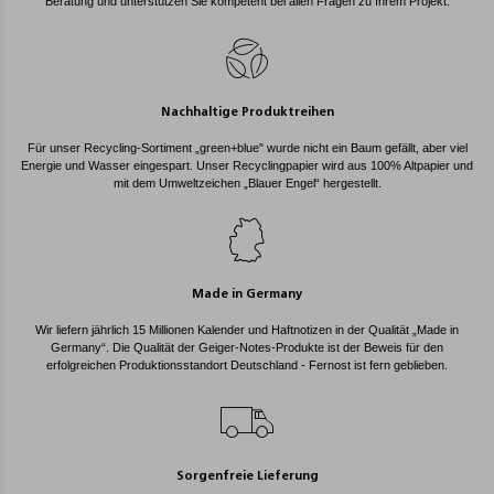
Beratung und unterstützen Sie kompetent bei allen Fragen zu Ihrem Projekt.
Nachhaltige Produktreihen
Für unser Recycling-Sortiment „green+blue" wurde nicht ein Baum gefällt, aber viel
Energie und Wasser eingespart. Unser Recyclingpapier wird aus 100% Altpapier und
mit dem Umweltzeichen „Blauer Engel“ hergestellt.
Made in Germany
Wir liefern jährlich 15 Millionen Kalender und Haftnotizen in der Qualität „Made in
Germany“. Die Qualität der Geiger-Notes-Produkte ist der Beweis für den
erfolgreichen Produktionsstandort Deutschland - Fernost ist fern geblieben.
Sorgenfreie Lieferung