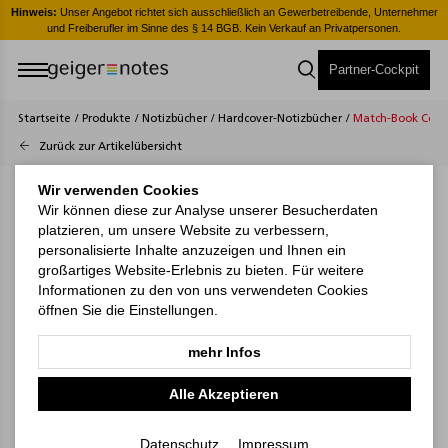
er
Hinweis:
Unser Angebot richtet sich ausschließlich an Gewerbetreibende, Unternehmer
H
und Freiberufler im Sinne des § 14 BGB. Kein Verkauf an Privatpersonen.
Partner-Cockpit
Startseite
/
Produkte
/
Notizbücher
/
Hardcover-Notizbücher
/
Match-Book Cover
Zurück zur Artikelübersicht
Wir verwenden Cookies
Wir können diese zur Analyse unserer Besucherdaten
platzieren, um unsere Website zu verbessern,
personalisierte Inhalte anzuzeigen und Ihnen ein
großartiges Website-Erlebnis zu bieten. Für weitere
Informationen zu den von uns verwendeten Cookies
öffnen Sie die Einstellungen.
mehr Infos
Alle Akzeptieren
Datenschutz
Impressum