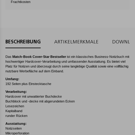
Frachtkosten
BESCHREIBUNG
ARTIKELMERKMALE
DOWNLO
Das
Match-Book Cover-Star Bestseller
ist ein klassisches Business-Notizbuch mit
hochwertiger Hardcover-Verarbeitung und umfassender Ausstattung. Es bietet viel
Platz für Notizen und überzeugt durch seine langlebige Qualität sowie eine vollflächig
nutzbare Werbefläche auf dem Einband.
Umfang:
192 Seiten plus Einstecktasche
Verarbeitung:
Hardcover mit unwattierter Buchdecke
Buchblock und -decke mit abgerundeten Ecken
Lesezeichen
Kapitalband
runder Rücken
Ausstattung:
Notizseiten
Mikroperforation