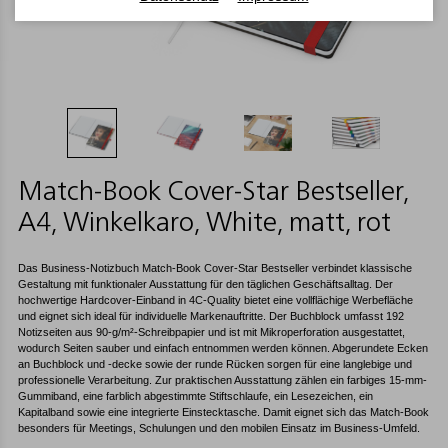
Match-Book Cover-Star Bestseller,
A4, Winkelkaro, White, matt, rot
Das Business-Notizbuch Match-Book Cover-Star Bestseller verbindet klassische
Gestaltung mit funktionaler Ausstattung für den täglichen Geschäftsalltag. Der
hochwertige Hardcover-Einband in 4C-Quality bietet eine vollflächige Werbefläche
und eignet sich ideal für individuelle Markenauftritte. Der Buchblock umfasst 192
Notizseiten aus 90-g/m²-Schreibpapier und ist mit Mikroperforation ausgestattet,
wodurch Seiten sauber und einfach entnommen werden können. Abgerundete Ecken
an Buchblock und -decke sowie der runde Rücken sorgen für eine langlebige und
professionelle Verarbeitung. Zur praktischen Ausstattung zählen ein farbiges 15-mm-
Gummiband, eine farblich abgestimmte Stiftschlaufe, ein Lesezeichen, ein
Kapitalband sowie eine integrierte Einstecktasche. Damit eignet sich das Match-Book
besonders für Meetings, Schulungen und den mobilen Einsatz im Business-Umfeld.