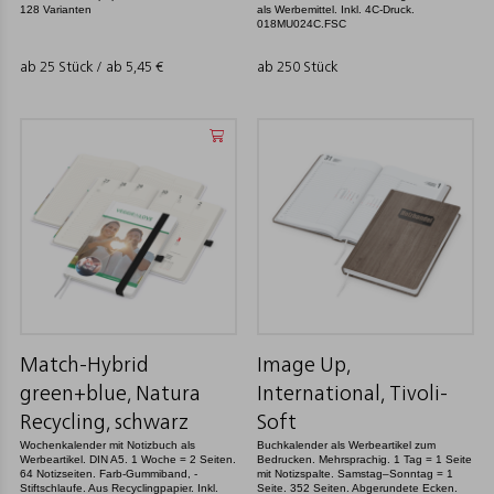
128 Varianten
als Werbemittel. Inkl. 4C-Druck.
018MU024C.FSC
ab 25 Stück / ab
5,45
€
ab 250 Stück
Match-Hybrid
Image Up,
green+blue, Natura
International, Tivoli-
Recycling, schwarz
Soft
Wochenkalender mit Notizbuch als
Buchkalender als Werbeartikel zum
Werbeartikel. DIN A5. 1 Woche = 2 Seiten.
Bedrucken. Mehrsprachig. 1 Tag = 1 Seite
64 Notizseiten. Farb-Gummiband, -
mit Notizspalte. Samstag–Sonntag = 1
Stiftschlaufe. Aus Recyclingpapier. Inkl.
Seite. 352 Seiten. Abgerundete Ecken.