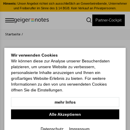
er
Hinweis:
Unser Angebot richtet sich ausschließlich an Gewerbetreibende, Unternehmer
H
und Freiberufler im Sinne des § 14 BGB. Kein Verkauf an Privatpersonen.
Partner-Cockpit
Startseite
/
Wir verwenden Cookies
Wir können diese zur Analyse unserer Besucherdaten
platzieren, um unsere Website zu verbessern,
personalisierte Inhalte anzuzeigen und Ihnen ein
großartiges Website-Erlebnis zu bieten. Für weitere
Informationen zu den von uns verwendeten Cookies
öffnen Sie die Einstellungen.
mehr Infos
Alle Akzeptieren
Visco-Book A5
Quadro Light 4
Bestseller, Punktraster,
Bestseller, Schweiz
Datenschutz
Impressum