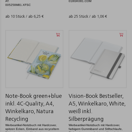
AT.
018GK081.COM
005258M81.XFSC
ab 10 Stück / ab
6,25
€
ab 25 Stück / ab
1,06
€
Note-Book green+blue
Vision-Book Bestseller,
inkl. 4C-Quality, A4,
A5, Winkelkaro, White,
Winkelkaro, Natura
weiß inkl.
Recycling
Silberprägung
Werbeartikel-Notizbuch mit Hardcover,
Werbeartikel-Notizbuch mit Hardcover,
spitzen Ecken, Einband aus recyceltem
farbigem Gummiband und Stiftschlaufe,