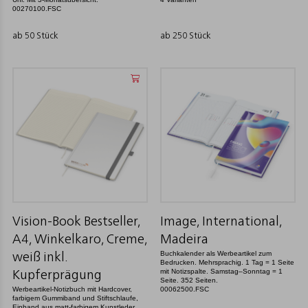
00270100.FSC
ab 50 Stück
ab 250 Stück
Vision-Book Bestseller,
Image, International,
A4, Winkelkaro, Creme,
Madeira
Buchkalender als Werbeartikel zum
weiß inkl.
Bedrucken. Mehrsprachig. 1 Tag = 1 Seite
mit Notizspalte. Samstag–Sonntag = 1
Kupferprägung
Seite. 352 Seiten.
Werbeartikel-Notizbuch mit Hardcover,
00062500.FSC
farbigem Gummiband und Stiftschlaufe,
Einband aus matt-farbigem Kunstleder.