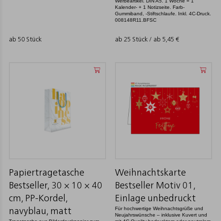
Werbeartikel. DIN A5. 1 Woche = 1
Kalender- + 1 Notizseite. Farb-
Gummiband, -Stiftschlaufe. Inkl. 4C-Druck.
008148R11.BFSC
ab 50 Stück
ab 25 Stück / ab
5,45
€
Papiertragetasche
Weihnachtskarte
Bestseller, 30 × 10 × 40
Bestseller Motiv 01,
cm, PP-Kordel,
Einlage unbedruckt
Für hochwertige Weihnachtsgrüße und
navyblau, matt
Neujahrswünsche – inklusive Kuvert und