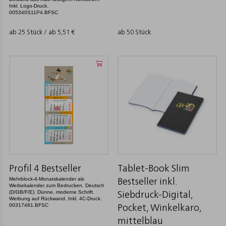
Inkl. Logo-Druck.
005340S11P4.BFSC
ab 25 Stück / ab
5,51
€
ab 50 Stück
Profil 4 Bestseller
Tablet-Book Slim
Mehrblock-4-Monatskalender als
Bestseller inkl.
Werbekalender zum Bedrucken. Deutsch
(D/GB/F/E). Dünne, moderne Schrift.
Siebdruck-Digital,
Werbung auf Rückwand. Inkl. 4C-Druck.
00317481.BFSC
Pocket, Winkelkaro,
mittelblau