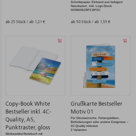
Schreibpapier, Einband aus farbigem
Naturkarton. Inkl. Logo-Druck.
00586081RP3.BFSC
ab 25 Stück / ab
1,21
€
ab 50 Stück / ab
1,55
€
Copy-Book White
Grußkarte Bestseller
Bestseller inkl. 4C-
Motiv 01
Für Glückwünsche, Firmenjubiläen,
Quality, A5,
Beförderungen oder andere Ereignisse –
4C-Quality inklusive
Punktraster, gloss
2 Varianten
Werbeartikel-Notizbuch mit