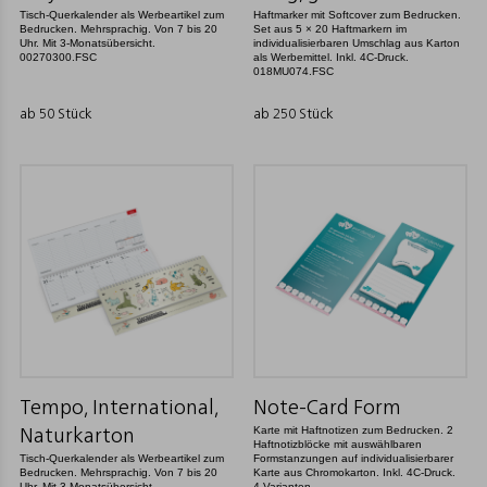
Tisch-Querkalender als Werbeartikel zum
Haftmarker mit Softcover zum Bedrucken.
Bedrucken. Mehrsprachig. Von 7 bis 20
Set aus 5 × 20 Haftmarkern im
Uhr. Mit 3-Monatsübersicht.
individualisierbaren Umschlag aus Karton
00270300.FSC
als Werbemittel. Inkl. 4C-Druck.
018MU074.FSC
ab 50 Stück
ab 250 Stück
Tempo, International,
Note-Card Form
Karte mit Haftnotizen zum Bedrucken. 2
Naturkarton
Haftnotizblöcke mit auswählbaren
Tisch-Querkalender als Werbeartikel zum
Formstanzungen auf individualisierbarer
Bedrucken. Mehrsprachig. Von 7 bis 20
Karte aus Chromokarton. Inkl. 4C-Druck.
Uhr. Mit 3-Monatsübersicht.
4 Varianten