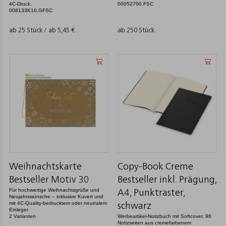
4C-Druck.
00052700.FSC
008133K16.GFSC
ab 25 Stück / ab
5,45
€
ab 250 Stück
Weihnachtskarte
Copy-Book Creme
Bestseller Motiv 30
Bestseller inkl. Prägung,
Für hochwertige Weihnachtsgrüße und
A4, Punktraster,
Neujahrswünsche – inklusive Kuvert und
mit 4C-Quality-bedrucktem oder neutralem
schwarz
Einleger
2 Varianten
Werbeartikel-Notizbuch mit Softcover, 96
Notizseiten aus cremefarbenem