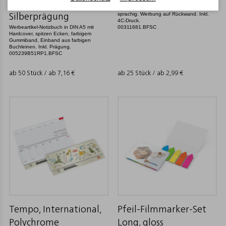
Mehrblock-4-Monatskalender als
White, navyblau inkl.
Werbekalender zum Bedrucken. 4-
sprachig. Werbung auf Rückwand. Inkl.
Silberprägung
4C-Druck.
Werbeartikel-Notizbuch in DIN A5 mit
00311681.BFSC
Hardcover, spitzen Ecken, farbigem
Gummiband, Einband aus farbigen
Buchleinen. Inkl. Prägung.
005239B51RP1.BFSC
ab 50 Stück / ab
7,16
€
ab 25 Stück / ab
2,99
€
Tempo, International,
Pfeil-Filmmarker-Set
Polychrome
Long, gloss