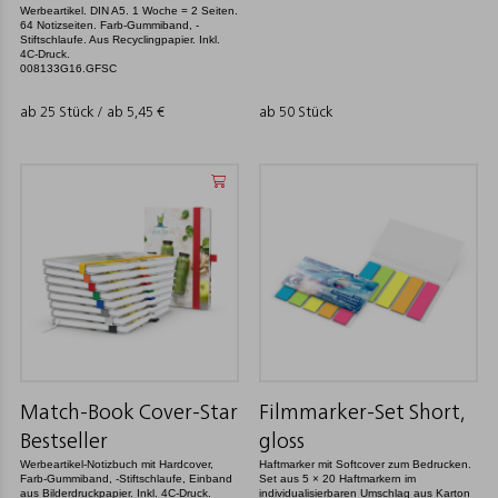
Werbeartikel. DIN A5. 1 Woche = 2 Seiten.
64 Notizseiten. Farb-Gummiband, -
Stiftschlaufe. Aus Recyclingpapier. Inkl.
4C-Druck.
008133G16.GFSC
ab 25 Stück / ab
5,45
€
ab 50 Stück
Match-Book Cover-Star
Filmmarker-Set Short,
Bestseller
gloss
Werbeartikel-Notizbuch mit Hardcover,
Haftmarker mit Softcover zum Bedrucken.
Farb-Gummiband, -Stiftschlaufe, Einband
Set aus 5 × 20 Haftmarkern im
aus Bilderdruckpapier. Inkl. 4C-Druck.
individualisierbaren Umschlag aus Karton