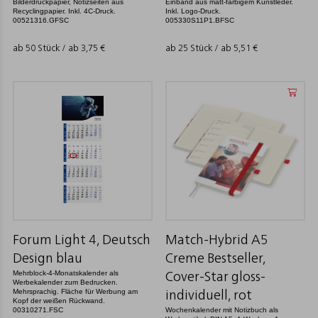
Bilderdruckpapier, Notizseiten aus
Einband aus matt-farbigem Kunstleder.
Recyclingpapier. Inkl. 4C-Druck.
Inkl. Logo-Druck.
00521316.GFSC
005330S11P1.BFSC
ab 50 Stück / ab
3,75
€
ab 25 Stück / ab
5,51
€
Forum Light 4, Deutsch
Match-Hybrid A5
Design blau
Creme Bestseller,
Mehrblock-4-Monatskalender als
Cover-Star gloss-
Werbekalender zum Bedrucken.
Mehrsprachig. Fläche für Werbung am
individuell, rot
Kopf der weißen Rückwand.
00310271.FSC
Wochenkalender mit Notizbuch als