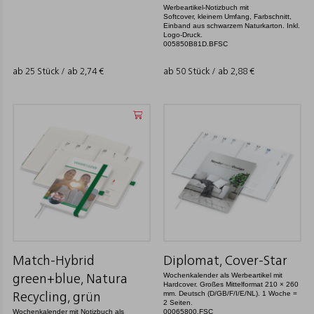
Werbeartikel-Notizbuch mit
Softcover, kleinem Umfang, Farbschnitt,
Einband aus schwarzem Naturkarton. Inkl.
Logo-Druck.
005850B81D.BFSC
ab 25 Stück / ab
2,74
€
ab 50 Stück / ab
2,88
€
Match-Hybrid
Diplomat, Cover-Star
Wochenkalender als Werbeartikel mit
green+blue, Natura
Hardcover. Großes Mittelformat 210 × 260
mm. Deutsch (D/GB/F/I/E/NL). 1 Woche =
Recycling, grün
2 Seiten.
Wochenkalender mit Notizbuch als
00065800.FSC