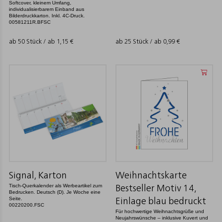
Softcover, kleinem Umfang,
individualisierbarem Einband aus
Bilderdruckkarton. Inkl. 4C-Druck.
00581211R.BFSC
ab 50 Stück / ab
1,15
€
ab 25 Stück / ab
0,99
€
Signal, Karton
Weihnachtskarte
Tisch-Querkalender als Werbeartikel zum
Bestseller Motiv 14,
Bedrucken. Deutsch (D). Je Woche eine
Seite.
Einlage blau bedruckt
00220200.FSC
Für hochwertige Weihnachtsgrüße und
Neujahrswünsche – inklusive Kuvert und