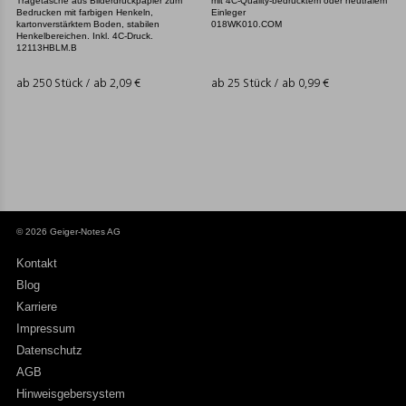
Tragetasche aus Bilderdruckpapier zum
mit 4C-Quality-bedrucktem oder neutralem
Bedrucken mit farbigen Henkeln,
Einleger
kartonverstärktem Boden, stabilen
018WK010.COM
Henkelbereichen. Inkl. 4C-Druck.
12113HBLM.B
ab 250 Stück / ab
2,09
€
ab 25 Stück / ab
0,99
€
© 2026 Geiger-Notes AG
Kontakt
Blog
Karriere
Impressum
Datenschutz
AGB
Hinweisgebersystem