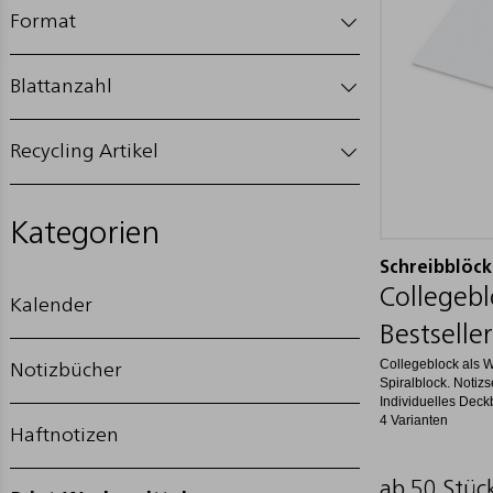
Format
Blattanzahl
Recycling Artikel
Kategorien
Schreibblöc
Collegeb
Kalender
Bestseller
Collegeblock als 
Notizbücher
Spiralblock. Notiz
Individuelles Deckb
4 Varianten
Haftnotizen
ab 50 Stüc