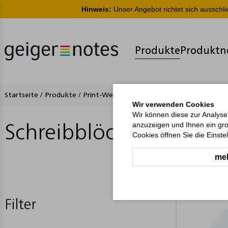
Hinweis:
Unser Angebot richtet sich ausschl
Produkte
Produktn
Startseite
/
Produkte
/
Print-Werbemittel
/
Schreibblöcke
Wir verwenden Cookies
Wir können diese zur Analyse
anzuzeigen und Ihnen ein gro
Schreibblöcke
Cookies öffnen Sie die Einste
meh
Filter