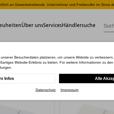
ießlich an Gewerbetreibende, Unternehmer und Freiberufler im Sinne d
euheiten
Über uns
Services
Händlersuche
 unserer Besucherdaten platzieren, um unsere Website zu verbessern, p
ßartiges Website-Erlebnis zu bieten. Für weitere Informationen zu de
llungen.
r Infos
Alle Akze
Datenschutz
Impressum