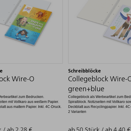
ke
Schreibblöcke
lock Wire-O
Collegeblock Wire-
green+blue
Werbeartikel zum Bedrucken.
Collegeblock als Werbeartikel zum Bed
seiten mit Vollkaro aus weißem Papier.
Spiralblock. Notizseiten mit Vollkaro so
latt aus mattem Papier. Inkl. 4C-Druck.
Deckblatt aus Recyclingpapier. Inkl. 4C
2 Varianten
k / ab
2,28
€
ab 50 Stück / ab
4,40
€